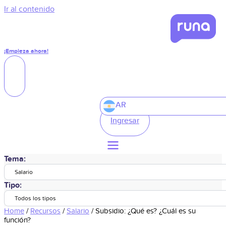
Ir al contenido
¡Empieza ahora!
AR
Ingresar
Tema:
Salario
Tipo:
Todos los tipos
Home
/
Recursos
/
Salario
/
Subsidio: ¿Qué es? ¿Cuál es su
función?