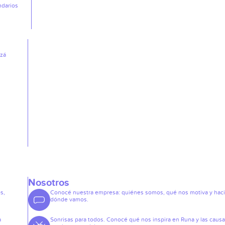
ndarios
izá
Nosotros
s,
Conocé nuestra empresa: quiénes somos, qué nos motiva y hac
dónde vamos.
a
Sonrisas para todos. Conocé qué nos inspira en Runa y las caus