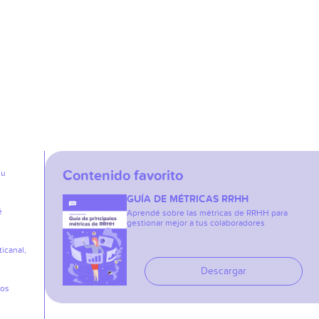
Contenido favorito
su
GUÍA DE MÉTRICAS RRHH
é
Aprendé sobre las métricas de RRHH para
gestionar mejor a tus colaboradores
icanal,
Descargar
los