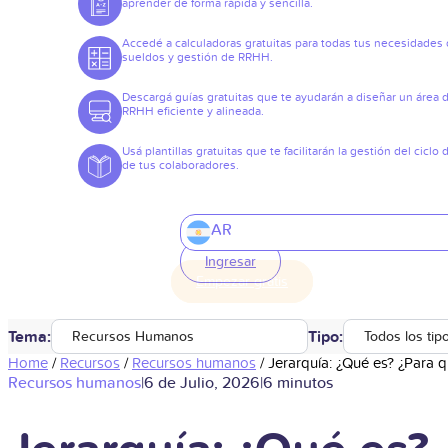
aprender de forma rápida y sencilla.
Accedé a calculadoras gratuitas para todas tus necesidades
sueldos y gestión de RRHH.
Descargá guías gratuitas que te ayudarán a diseñar un área 
RRHH eficiente y alineada.
Usá plantillas gratuitas que te facilitarán la gestión del ciclo 
de tus colaboradores.
AR
Ingresar
Tema:
Tipo:
Recursos Humanos
Todos los tip
Home
/
Recursos
/
Recursos humanos
/
Jerarquía: ¿Qué es? ¿Para q
Recursos humanos
|
6 de Julio, 2026
|
6 minutos