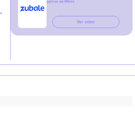
partner de RRHH.
as
Ver video