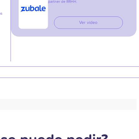
partner de RRHH.
as
Ver video