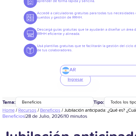
aprender de forma rápida y sencilla.
Accedé a calculadoras gratuitas para todas tus necesidades
sueldos y gestión de RRHH.
Descargá guías gratuitas que te ayudarán a diseñar un área 
RRHH eficiente y alineada.
Usá plantillas gratuitas que te facilitarán la gestión del ciclo 
de tus colaboradores.
AR
Ingresar
Tema:
Tipo:
Beneficios
Todos los tip
Home
/
Recursos
/
Beneficios
/
Jubilación anticipada: ¿Qué es? ¿C
Beneficios
|
28 de Julio, 2026
|
10 minutos