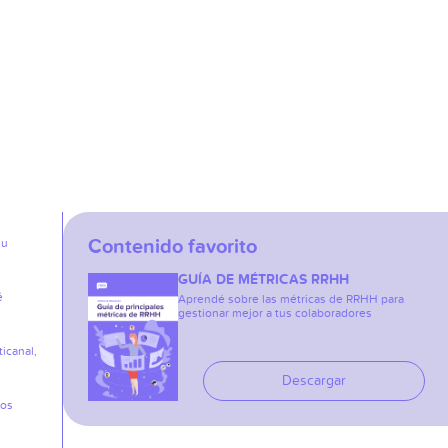
Contenido favorito
su
GUÍA DE MÉTRICAS RRHH
é
Aprendé sobre las métricas de RRHH para
gestionar mejor a tus colaboradores
icanal,
Descargar
los