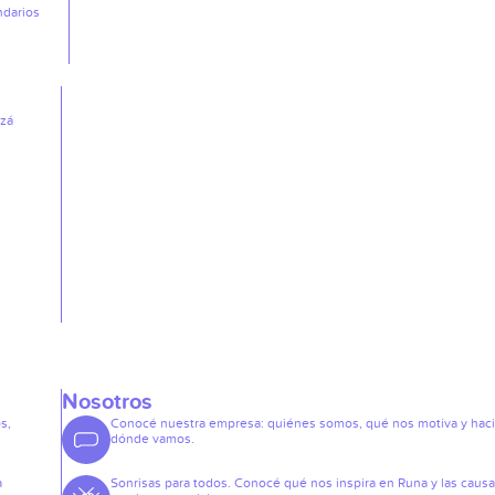
ndarios
izá
Nosotros
s,
Conocé nuestra empresa: quiénes somos, qué nos motiva y hac
dónde vamos.
a
Sonrisas para todos. Conocé qué nos inspira en Runa y las caus