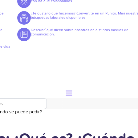
con las que colaboramos.
 de
¿Te gusta lo que hacemos? Convertite en un Runito. Mirá nuestr
búsquedas laborales disponibles.
de
Descubrí qué dicen sobre nosotros en distintos medios de
comunicación.
de vida
os
uándo se puede pedir?