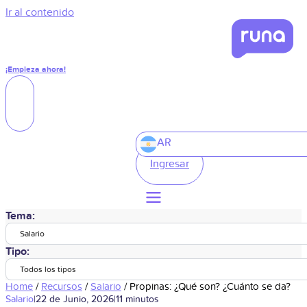
Ir al contenido
¡Empieza ahora!
AR
Ingresar
Tema:
Salario
Tipo:
Todos los tipos
Home
/
Recursos
/
Salario
/
Propinas: ¿Qué son? ¿Cuánto se da?
Salario
|
22 de Junio, 2026
|
11 minutos