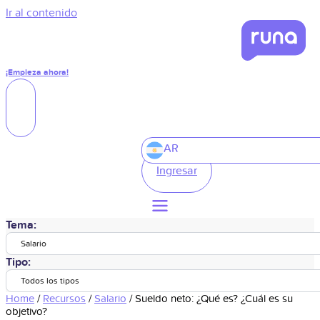
Ir al contenido
¡Empieza ahora!
AR
Ingresar
Tema:
Salario
Tipo:
Todos los tipos
Home
/
Recursos
/
Salario
/
Sueldo neto: ¿Qué es? ¿Cuál es su
objetivo?