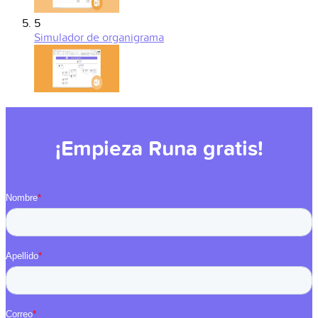
5
Simulador de organigrama
¡Empieza Runa gratis!