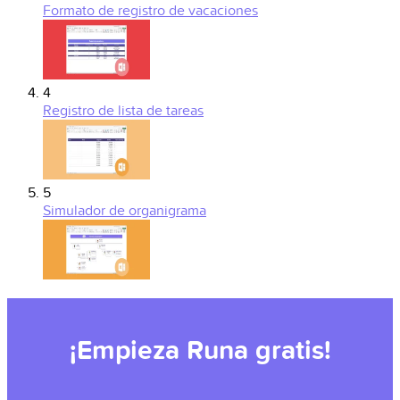
Formato de registro de vacaciones
4
Registro de lista de tareas
5
Simulador de organigrama
¡Empieza Runa gratis!