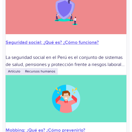
Seguridad social: ¿Qué es? ¿Cómo funciona?
La seguridad social en el Perú es el conjunto de sistemas
de salud, pensiones y protección frente a riesgos laborales
que ampara a los trabajadores y, en determinados casos, a
Artículo
Recursos humanos
Mobbing: ¿Qué es? ¿Cómo prevenirlo?