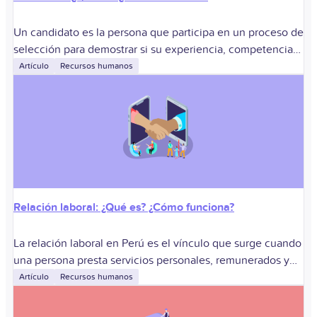
Un candidato es la persona que participa en un proceso de
selección para demostrar si su experiencia, competencias
laborales y expectativas se ajustan a un puesto y a la
Artículo
Recursos humanos
organización.
Relación laboral: ¿Qué es? ¿Cómo funciona?
La relación laboral en Perú es el vínculo que surge cuando
una persona presta servicios personales, remunerados y
subordinados para un empleador. Sirve para determinar las
Artículo
Recursos humanos
obligaciones de ambas partes,