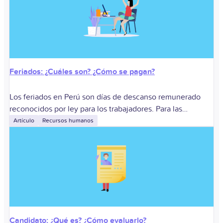
Feriados: ¿Cuáles son? ¿Cómo se pagan?
Los feriados en Perú son días de descanso remunerado
reconocidos por ley para los trabajadores. Para las
empresas, su gestión determina si corresponde descanso,
Artículo
Recursos humanos
descanso sustitutorio o pagos adicionales cuando
Candidato: ¿Qué es? ¿Cómo evaluarlo?