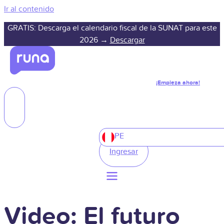
Ir al contenido
GRATIS: Descarga el calendario fiscal de la SUNAT para este
2026 →
Descargar
¡Empieza ahora!
PE
Ingresar
Video: El futuro