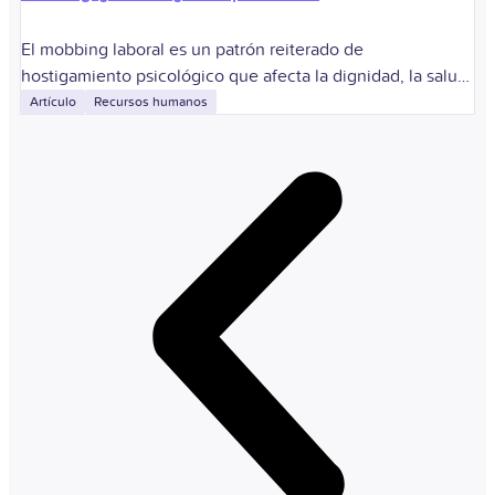
El mobbing laboral es un patrón reiterado de
hostigamiento psicológico que afecta la dignidad, la salud
o la estabilidad de una persona dentro del trabajo.
Artículo
Recursos humanos
Identificarlo permite proteger a los