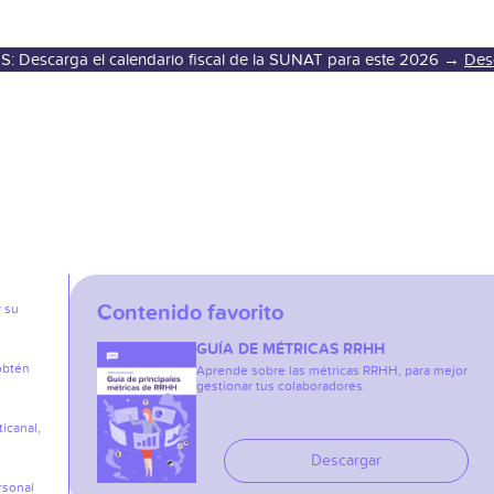
S: Descarga el calendario fiscal de la SUNAT para este 2026 →
Des
Contenido favorito
r su
GUÍA DE MÉTRICAS RRHH
obtén
Aprende sobre las métricas RRHH, para mejor
gestionar tus colaboradores.
icanal,
Descargar
rsonal