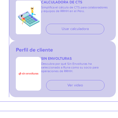
CALCULADORA DE CTS
Simplifica el cálculo de CTS para colaboradores
y equipos de RRHH en el Perú.
Usar calculadora
Perfil de cliente
SIN ENVOLTURAS
Descubra por qué Sin Envolturas ha
seleccionado a Runa como su socio para
operaciones de RRHH.
Ver video