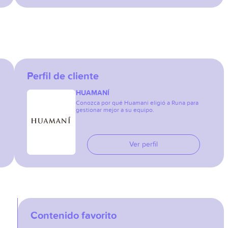
Perfil de cliente
HUAMANÍ
Conozca por qué Huamani eligió a Runa para
gestionar mejor a su equipo.
Ver perfil
Contenido favorito