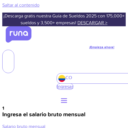
Saltar al contenido
¡Descarga gratis nuestra Guía de Sueldos 2025 con 175,000+
sueldos y 3,500+ empresas!
DESCARGAR >
¡Empieza ahora!
CO
Ingresar
1
Ingresa el salario bruto mensual
Salario bruto mensual