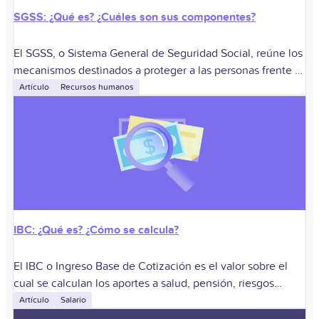
SGSS: ¿Qué es? ¿Cuáles son sus componentes?
El SGSS, o Sistema General de Seguridad Social, reúne los
mecanismos destinados a proteger a las personas frente a
situaciones relacionadas con la salud, la vejez, la
Artículo
Recursos humanos
invalidez, la muerte
IBC: ¿Qué es? ¿Cómo se calcula?
El IBC o Ingreso Base de Cotización es el valor sobre el
cual se calculan los aportes a salud, pensión, riesgos
laborales y otras obligaciones del Sistema de la Protección
Artículo
Salario