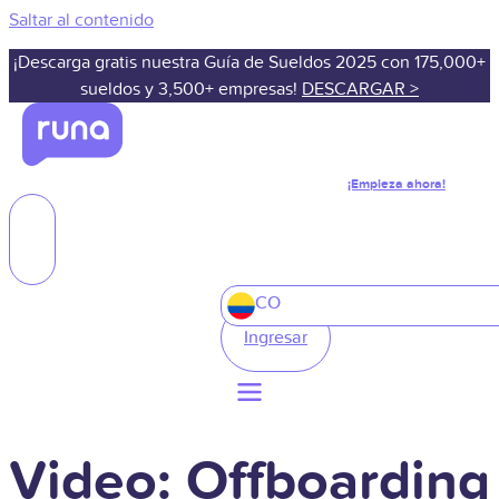
Saltar al contenido
¡Descarga gratis nuestra Guía de Sueldos 2025 con 175,000+
sueldos y 3,500+ empresas!
DESCARGAR >
¡Empieza ahora!
CO
Ingresar
Video: Offboarding