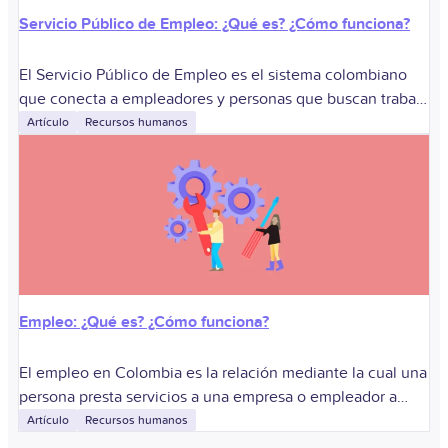
Servicio Público de Empleo: ¿Qué es? ¿Cómo funciona?
El Servicio Público de Empleo es el sistema colombiano
que conecta a empleadores y personas que buscan trabajo
mediante una red de prestadores autorizados. Sirve para
Artículo
Recursos humanos
registrar vacantes, orientar candidatos
Empleo: ¿Qué es? ¿Cómo funciona?
El empleo en Colombia es la relación mediante la cual una
persona presta servicios a una empresa o empleador a
cambio de remuneración, bajo condiciones definidas.
Artículo
Recursos humanos
Sirve para que las