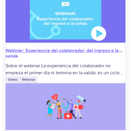
Webinar: Experiencia del colaborador: del ingreso a la
salida
Sobre el webinar La experiencia del colaborador no
empieza el primer día ni termina en la salida: es un ciclo
continuo que impacta la retención, el compromiso y la
Video
Webinar
productividad