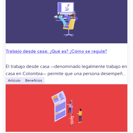
Trabajo desde casa: ¿Qué es? ¿Cómo se regula?
El trabajo desde casa —denominado legalmente trabajo en
casa en Colombia— permite que una persona desempeñe
temporalmente sus funciones fuera del lugar habitual ante
Artículo
Beneficios
circunstancias ocasionales, excepcionales o especiales.
Sirve