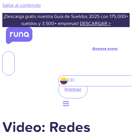
Saltar al contenido
¡Descarga gratis nuestra Guía de Sueldos 2025 con 175,000+
sueldos y 3,500+ empresas!
DESCARGAR >
¡Empieza ahora!
CO
Ingresar
Video: Redes