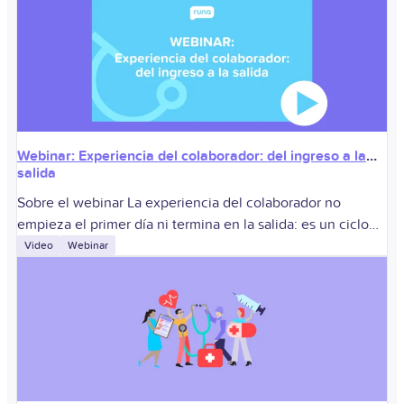
Webinar: Experiencia del colaborador: del ingreso a la
salida
Sobre el webinar La experiencia del colaborador no
empieza el primer día ni termina en la salida: es un ciclo
continuo que impacta la retención, el compromiso y la
Video
Webinar
productividad