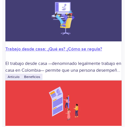
Trabajo desde casa: ¿Qué es? ¿Cómo se regula?
El trabajo desde casa —denominado legalmente trabajo en
casa en Colombia— permite que una persona desempeñe
temporalmente sus funciones fuera del lugar habitual ante
Artículo
Beneficios
circunstancias ocasionales, excepcionales o especiales.
Sirve