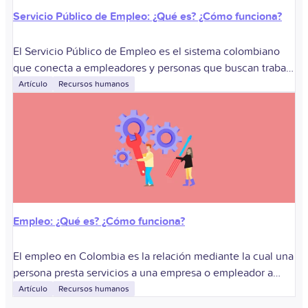
Servicio Público de Empleo: ¿Qué es? ¿Cómo funciona?
El Servicio Público de Empleo es el sistema colombiano
que conecta a empleadores y personas que buscan trabajo
mediante una red de prestadores autorizados. Sirve para
Artículo
Recursos humanos
registrar vacantes, orientar candidatos
Empleo: ¿Qué es? ¿Cómo funciona?
El empleo en Colombia es la relación mediante la cual una
persona presta servicios a una empresa o empleador a
cambio de remuneración, bajo condiciones definidas.
Artículo
Recursos humanos
Sirve para que las