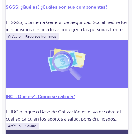
SGSS: ¿Qué es? ¿Cuáles son sus componentes?
El SGSS, o Sistema General de Seguridad Social, reúne los
mecanismos destinados a proteger a las personas frente a
situaciones relacionadas con la salud, la vejez, la
Artículo
Recursos humanos
invalidez, la muerte
IBC: ¿Qué es? ¿Cómo se calcula?
El IBC o Ingreso Base de Cotización es el valor sobre el
cual se calculan los aportes a salud, pensión, riesgos
laborales y otras obligaciones del Sistema de la Protección
Artículo
Salario