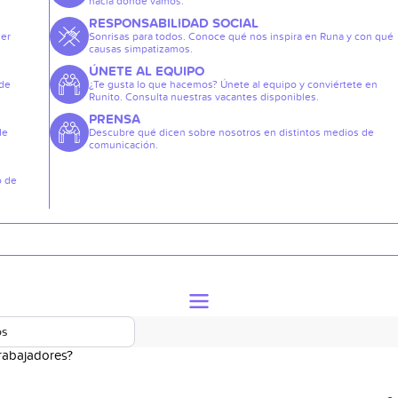
hacia dónde vamos.
RESPONSABILIDAD SOCIAL
der
Sonrisas para todos. Conoce qué nos inspira en Runa y con qué
causas simpatizamos.
ÚNETE AL EQUIPO
 de
¿Te gusta lo que hacemos? Únete al equipo y conviértete en
Runito. Consulta nuestras vacantes disponibles.
PRENSA
de
Descubre qué dicen sobre nosotros en distintos medios de
comunicación.
o de
os
rabajadores?