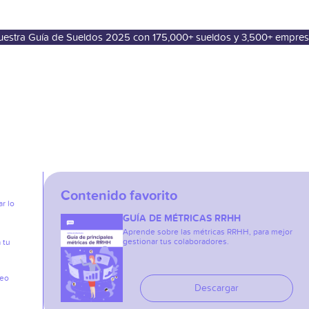
nuestra Guía de Sueldos 2025 con 175,000+ sueldos y 3,500+ empre
Contenido favorito
r lo
GUÍA DE MÉTRICAS RRHH
Aprende sobre las métricas RRHH, para mejor
gestionar tus colaboradores.
 tu
reo
Descargar