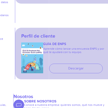
s datos
ndarios
Perfil de cliente
ice
GUÍA DE ENPS
Aprende cómo lanzar una encuesta ENPS y por
qué te ayudará con tu equipo.
Descargar
Nosotros
SOBRE NOSOTROS
guías,
Conoce a nuestra empresa: quienes somos, qué nos mueve y