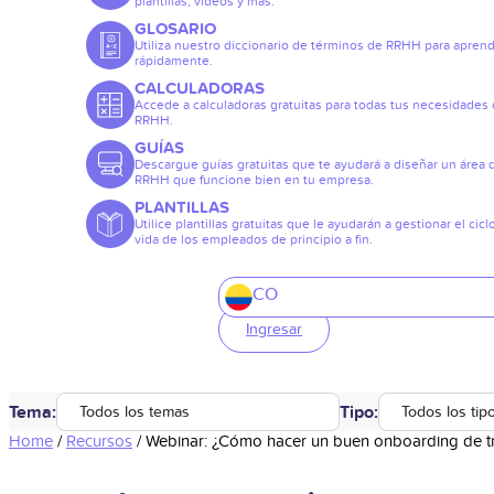
plantillas, vídeos y más.
GLOSARIO
Utiliza nuestro diccionario de términos de RRHH para apren
rápidamente.
CALCULADORAS
Accede a calculadoras gratuitas para todas tus necesidades
RRHH.
GUÍAS
Descargue guías gratuitas que te ayudará a diseñar un área 
RRHH que funcione bien en tu empresa.
PLANTILLAS
Utilice plantillas gratuitas que le ayudarán a gestionar el cicl
vida de los empleados de principio a fin.
CO
Ingresar
Tema:
Tipo:
Todos los temas
Todos los tip
Home
/
Recursos
/
Webinar: ¿Cómo hacer un buen onboarding de t