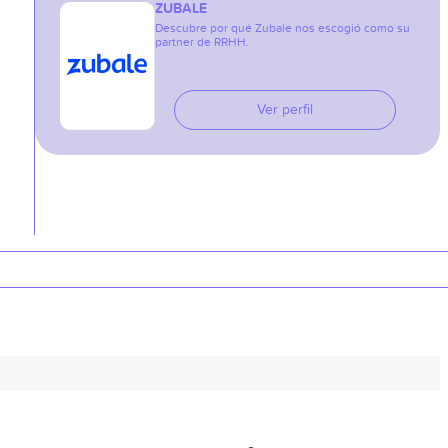
ZUBALE
Descubre por qué Zubale nos escogió como su
partner de RRHH.
Ver perfil