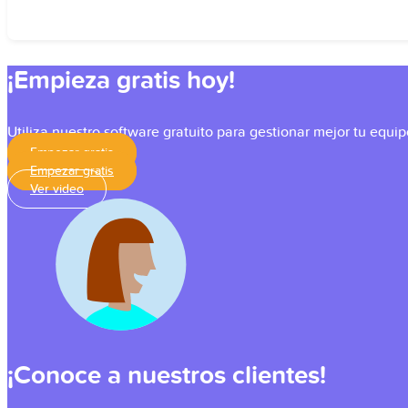
¡Empieza gratis hoy!
Utiliza nuestro software gratuito para gestionar mejor tu equip
Empezar gratis
Empezar gratis
Ver video
¡Conoce a nuestros clientes!