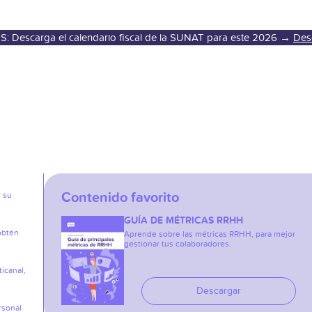
S: Descarga el calendario fiscal de la SUNAT para este 2026 →
Des
Contenido favorito
r su
GUÍA DE MÉTRICAS RRHH
obtén
Aprende sobre las métricas RRHH, para mejor
gestionar tus colaboradores.
icanal,
Descargar
rsonal