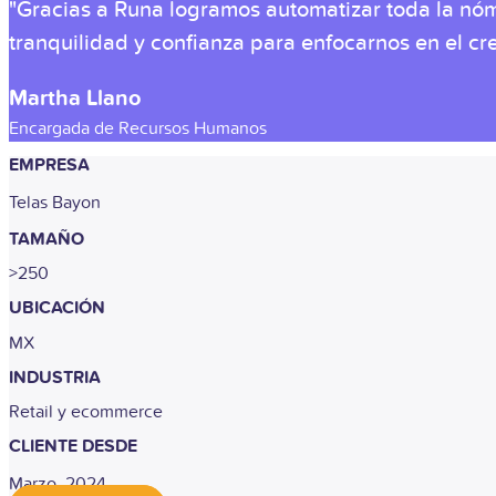
"Gracias a Runa logramos automatizar toda la nó
tranquilidad y confianza para enfocarnos en el cr
Martha Llano
Encargada de Recursos Humanos
EMPRESA
Telas Bayon
TAMAÑO
>250
UBICACIÓN
MX
INDUSTRIA
Retail y ecommerce
CLIENTE DESDE
Marzo, 2024