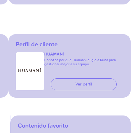
Perfil de cliente
HUAMANÍ
Conozca por qué Huamani eligió a Runa para
gestionar mejor a su equipo.
Ver perfil
Contenido favorito