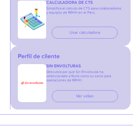
CALCULADORA DE CTS
Simplifica el cálculo de CTS para colaboradores
y equipos de RRHH en el Perú.
Usar calculadora
Perfil de cliente
SIN ENVOLTURAS
Descubra por qué Sin Envolturas ha
seleccionado a Runa como su socio para
operaciones de RRHH.
Ver video