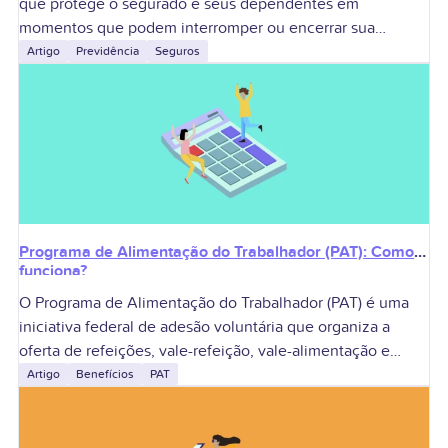
que protege o segurado e seus dependentes em
momentos que podem interromper ou encerrar sua
capacidade de gerar renda. A aposentadoria é
Artigo
Previdência
Seguros
Programa de Alimentação do Trabalhador (PAT): Como
funciona?
O Programa de Alimentação do Trabalhador (PAT) é uma
iniciativa federal de adesão voluntária que organiza a
oferta de refeições, vale-refeição, vale-alimentação e
outras modalidades pelas empresas. Criado para melhorar
Artigo
Benefícios
PAT