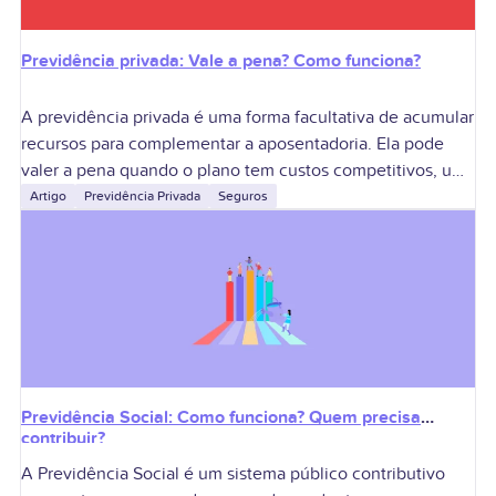
Previdência privada: Vale a pena? Como funciona?
A previdência privada é uma forma facultativa de acumular
recursos para complementar a aposentadoria. Ela pode
valer a pena quando o plano tem custos competitivos, uma
carteira adequada ao prazo
Artigo
Previdência Privada
Seguros
Previdência Social: Como funciona? Quem precisa
contribuir?
A Previdência Social é um sistema público contributivo