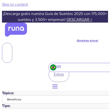
Skip to content
¡Descarga gratis nuestra Guía de Sueldos 2025 con 175,000+
sueldos y 3,500+ empresas!
DESCARGAR >
¡Empieza ahora!
BR
Entrar
Tópico:
Benefícios
Tipo: