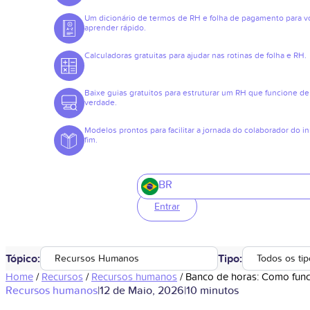
Um dicionário de termos de RH e folha de pagamento para v
aprender rápido.
Calculadoras gratuitas para ajudar nas rotinas de folha e RH.
Baixe guias gratuitos para estruturar um RH que funcione de
verdade.
Modelos prontos para facilitar a jornada do colaborador do in
fim.
BR
Entrar
Tópico:
Tipo:
Recursos Humanos
Todos os ti
Home
/
Recursos
/
Recursos humanos
/
Banco de horas: Como funci
Recursos humanos
|
12 de Maio, 2026
|
10 minutos