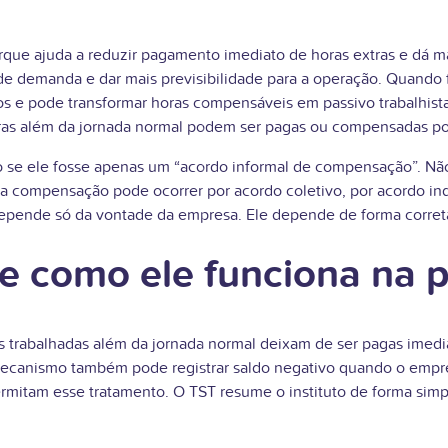
e ajuda a reduzir pagamento imediato de horas extras e dá mais
de demanda e dar mais previsibilidade para a operação. Quando 
 e pode transformar horas compensáveis em passivo trabalhista. 
oras além da jornada normal podem ser pagas ou compensadas po
se ele fosse apenas um “acordo informal de compensação”. Não é
a compensação pode ocorrer por acordo coletivo, por acordo indiv
epende só da vontade da empresa. Ele depende de forma correta,
e como ele funciona na p
trabalhadas além da jornada normal deixam de ser pagas imedia
mecanismo também pode registrar saldo negativo quando o emp
ermitam esse tratamento. O TST resume o instituto de forma sim