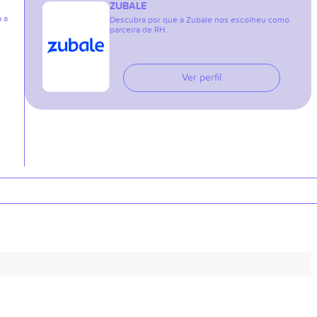
ZUBALE
a a
Descubra por que a Zubale nos escolheu como
parceira de RH.
Ver perfil