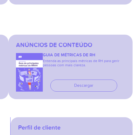
ANÚNCIOS DE CONTEÚDO
GUIA DE MÉTRICAS DE RH
Entenda as principais métricas de RH para gerir
pessoas com mais clareza.
Descargar
Perfil de cliente