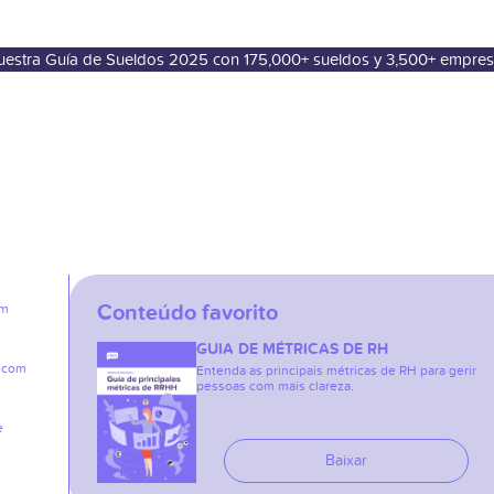
nuestra Guía de Sueldos 2025 con 175,000+ sueldos y 3,500+ empre
Conteúdo favorito
em
GUIA DE MÉTRICAS DE RH
e com
Entenda as principais métricas de RH para gerir
pessoas com mais clareza.
e
Baixar