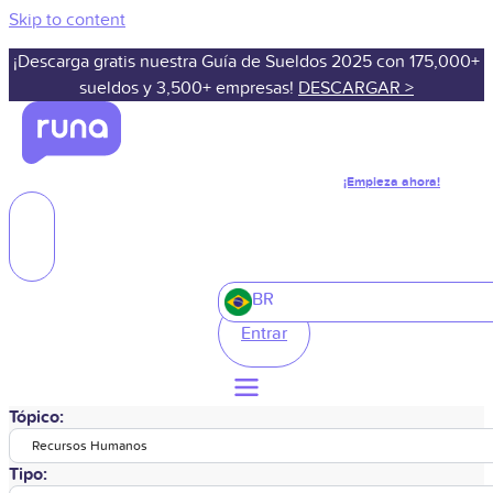
Skip to content
¡Descarga gratis nuestra Guía de Sueldos 2025 con 175,000+
sueldos y 3,500+ empresas!
DESCARGAR >
¡Empieza ahora!
BR
Entrar
Tópico:
Recursos Humanos
Tipo: