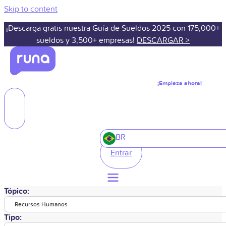
Skip to content
¡Descarga gratis nuestra Guía de Sueldos 2025 con 175,000+
sueldos y 3,500+ empresas!
DESCARGAR >
¡Empieza ahora!
BR
Entrar
Tópico:
Recursos Humanos
Tipo: