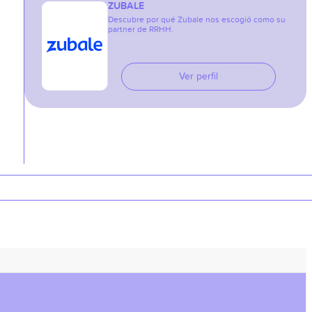
ZUBALE
Descubre por qué Zubale nos escogió como su
partner de RRHH.
Ver perfil