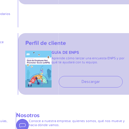
ndarios
Perfil de cliente
ice
GUÍA DE ENPS
Aprende cómo lanzar una encuesta ENPS y por
qué te ayudará con tu equipo.
Descargar
Nosotros
guías,
Conoce a nuestra empresa: quienes somos, qué nos mueve y
hacia dónde vamos.