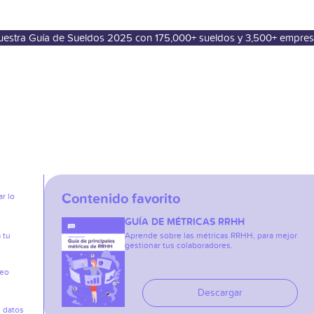
nuestra Guía de Sueldos 2025 con 175,000+ sueldos y 3,500+ empre
Contenido favorito
r lo
GUÍA DE MÉTRICAS RRHH
 tu
Aprende sobre las métricas RRHH, para mejor
gestionar tus colaboradores.
reo
Descargar
s datos