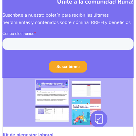
Unite a la comunidad Runa!
Suscribite
a nuestro boletín para recibir las últimas
herramientas y contenidos sobre nómina, RRHH y beneficios.
Kit de bienestar laboral