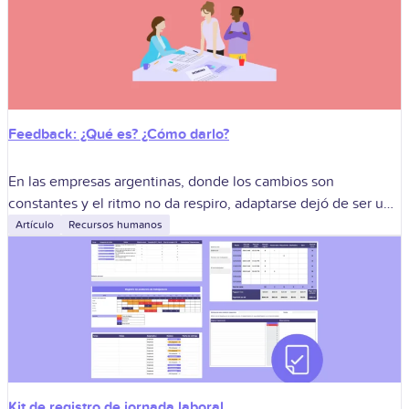
Feedback: ¿Qué es? ¿Cómo darlo?
En las empresas argentinas, donde los cambios son
constantes y el ritmo no da respiro, adaptarse dejó de ser un
plus: es una necesidad. En ese contexto, tanto las
Artículo
Recursos humanos
organizaciones
Kit de registro de jornada laboral