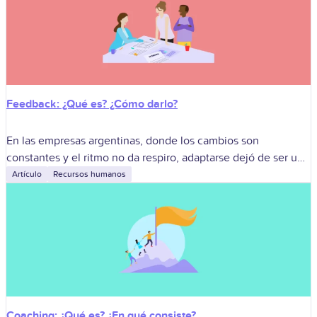
Feedback: ¿Qué es? ¿Cómo darlo?
En las empresas argentinas, donde los cambios son
constantes y el ritmo no da respiro, adaptarse dejó de ser un
plus: es una necesidad. En ese contexto, tanto las
Artículo
Recursos humanos
organizaciones
Coaching: ¿Qué es? ¿En qué consiste?