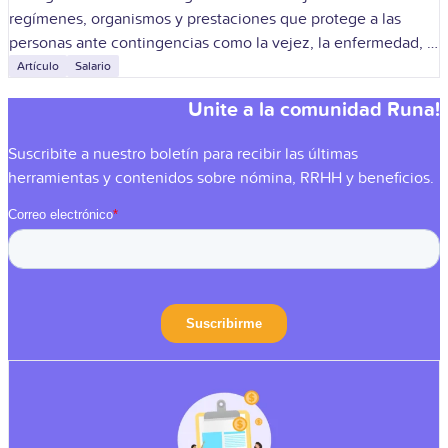
regímenes, organismos y prestaciones que protege a las
personas ante contingencias como la vejez, la enfermedad, la
maternidad, el desempleo, la
Artículo
Salario
Unite a la comunidad Runa!
Suscribite
a nuestro boletín para recibir las últimas
herramientas y contenidos sobre nómina, RRHH y beneficios.