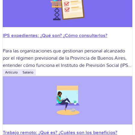
IPS expedientes: ¿Qué son? ¿Cómo consultarlos?
Para las organizaciones que gestionan personal alcanzado
por el régimen previsional de la Provincia de Buenos Aires,
entender cómo funciona el Instituto de Previsión Social (IPS)
bonaerense es fundamental. No
Artículo
Salario
Trabajo remoto: ¿Qué es? ¿Cuáles son los beneficios?