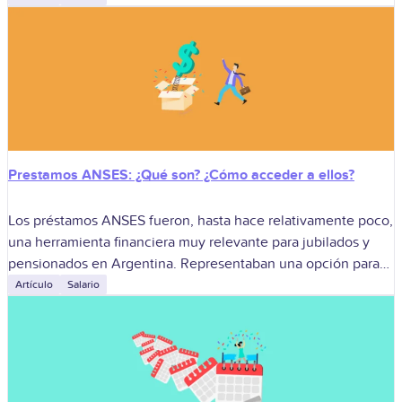
Prestamos ANSES: ¿Qué son? ¿Cómo acceder a ellos?
Los préstamos ANSES fueron, hasta hace relativamente poco,
una herramienta financiera muy relevante para jubilados y
pensionados en Argentina. Representaban una opción para
acceder a financiación que buscaba ser accesible
Artículo
Salario