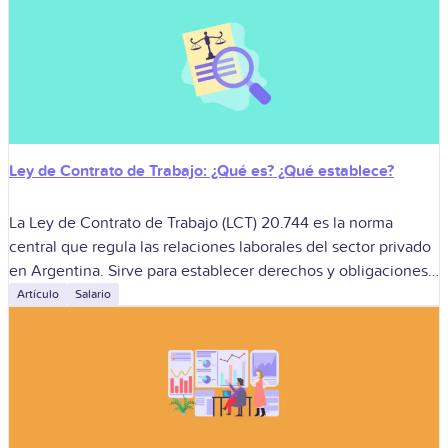
Ley de Contrato de Trabajo: ¿Qué es? ¿Qué establece?
La Ley de Contrato de Trabajo (LCT) 20.744 es la norma
central que regula las relaciones laborales del sector privado
en Argentina. Sirve para establecer derechos y obligaciones
desde la
Artículo
Salario