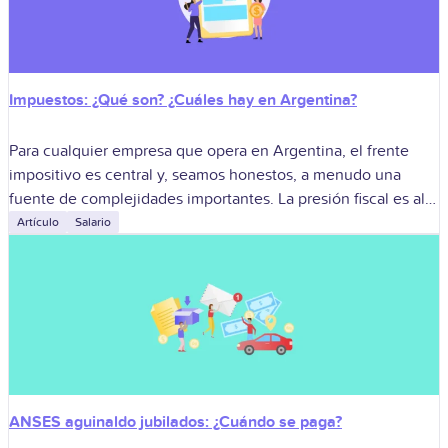
Impuestos: ¿Qué son? ¿Cuáles hay en Argentina?
Para cualquier empresa que opera en Argentina, el frente
impositivo es central y, seamos honestos, a menudo una
fuente de complejidades importantes. La presión fiscal es alta
--el impuesto a
Artículo
Salario
ANSES aguinaldo jubilados: ¿Cuándo se paga?