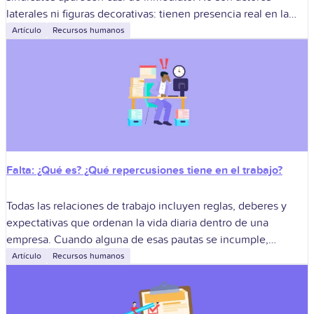
laterales ni figuras decorativas: tienen presencia real en la
negociación salarial, en
Artículo
Recursos humanos
Falta: ¿Qué es? ¿Qué repercusiones tiene en el trabajo?
Todas las relaciones de trabajo incluyen reglas, deberes y
expectativas que ordenan la vida diaria dentro de una
empresa. Cuando alguna de esas pautas se incumple,
aparece lo que suele
Artículo
Recursos humanos