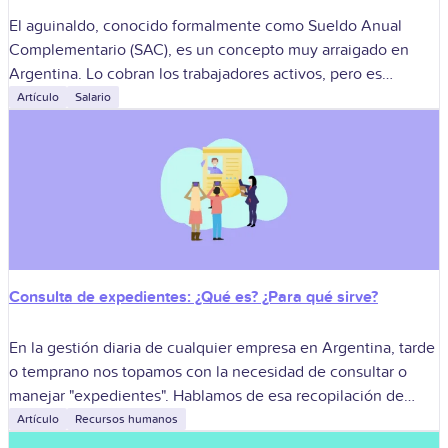
El aguinaldo, conocido formalmente como Sueldo Anual
Complementario (SAC), es un concepto muy arraigado en
Argentina. Lo cobran los trabajadores activos, pero es
fundamental saber que también es un derecho
Artículo
Salario
Consulta de expedientes: ¿Qué es? ¿Para qué sirve?
En la gestión diaria de cualquier empresa en Argentina, tarde
o temprano nos topamos con la necesidad de consultar o
manejar "expedientes". Hablamos de esa recopilación de
información y documentos,
Artículo
Recursos humanos