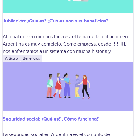
Jubilación: ¿Qué es? ¿Cuáles son sus beneficios?
Al igual que en muchos lugares, el tema de la jubilación en
Argentina es muy complejo. Como empresa, desde RRHH,
nos enfrentamos a un sistema con mucha historia y
muchísimos
Artículo
Beneficios
Seguridad social: ¿Qué es? ¿Cómo funciona?
La seguridad social en Argentina es el conjunto de