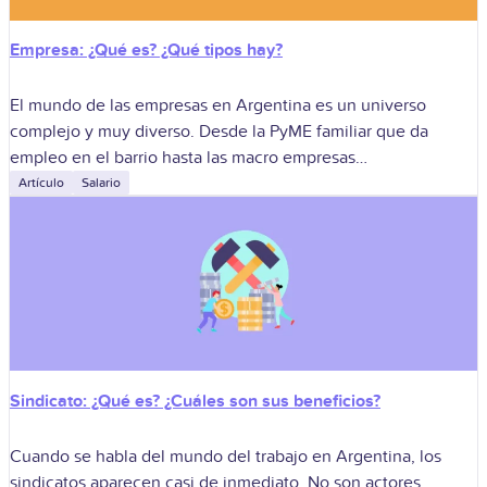
Empresa: ¿Qué es? ¿Qué tipos hay?
El mundo de las empresas en Argentina es un universo
complejo y muy diverso. Desde la PyME familiar que da
empleo en el barrio hasta las macro empresas
multinacionales que
Artículo
Salario
Sindicato: ¿Qué es? ¿Cuáles son sus beneficios?
Cuando se habla del mundo del trabajo en Argentina, los
sindicatos aparecen casi de inmediato. No son actores