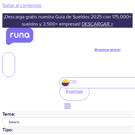
Saltar al contenido
¡Descarga gratis nuestra Guía de Sueldos 2025 con 175,000+
sueldos y 3,500+ empresas!
DESCARGAR >
¡Empieza ahora!
CO
Ingresar
Tema:
Salario
Tipo: