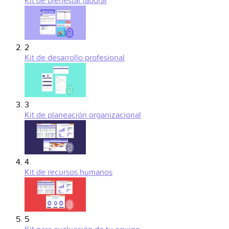
Kit de bienestar laboral
2
Kit de desarrollo profesional
3
Kit de planeación organizacional
4
Kit de recursos humanos
5