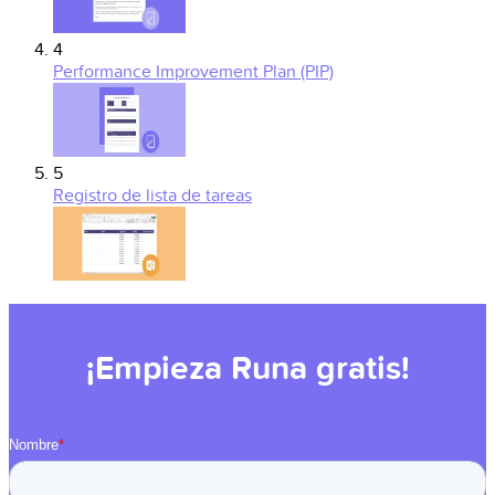
4
Performance Improvement Plan (PIP)
5
Registro de lista de tareas
¡Empieza Runa gratis!