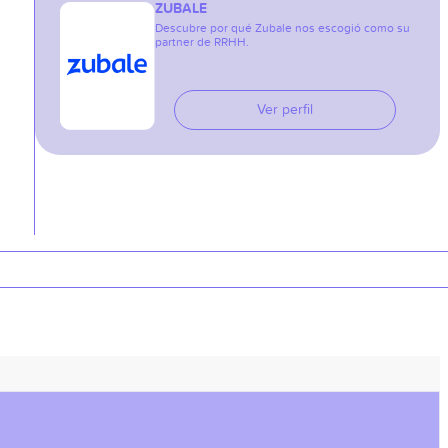
ZUBALE
Descubre por qué Zubale nos escogió como su
partner de RRHH.
Ver perfil