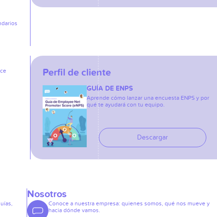
ndarios
Perfil de cliente
ice
GUÍA DE ENPS
Aprende cómo lanzar una encuesta ENPS y por
qué te ayudará con tu equipo.
Descargar
Nosotros
guías,
Conoce a nuestra empresa: quienes somos, qué nos mueve y
hacia dónde vamos.