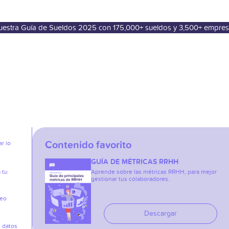
nuestra Guía de Sueldos 2025 con 175,000+ sueldos y 3,500+ empre
Contenido favorito
r lo
GUÍA DE MÉTRICAS RRHH
 tu
Aprende sobre las métricas RRHH, para mejor
gestionar tus colaboradores.
reo
Descargar
s datos