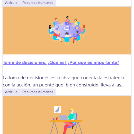
talento, mitigar riesgos de salud ocupacional y optimizar la
Artículo
Recursos humanos
productividad sin recurrir al despido.
Toma de decisiones: ¿Qué es? ¿Por qué es importante?
La toma de decisiones es la fibra que conecta la estrategia
con la acción; un puente que, bien construido, lleva a las
organizaciones colombianas de la planificación a la ejecución
Artículo
Recursos humanos