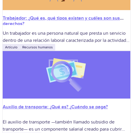
Trabajador: ¿Qué es, qué tipos existen y cuáles son sus
derechos?
Un trabajador es una persona natural que presta un servicio
dentro de una relación laboral caracterizada por la actividad
personal, la subordinación y el pago de un salario. Puede
Artículo
Recursos humanos
estar
Auxilio de transporte: ¿Qué es? ¿Cuándo se paga?
El auxilio de transporte —también llamado subsidio de
transporte— es un componente salarial creado para cubrir