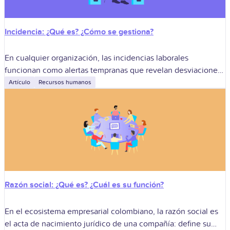
Incidencia: ¿Qué es? ¿Cómo se gestiona?
En cualquier organización, las incidencias laborales
funcionan como alertas tempranas que revelan desviaciones
de rutina capaces de comprometer la seguridad de las
Artículo
Recursos humanos
personas, la continuidad del negocio y la estabilidad
Razón social: ¿Qué es? ¿Cuál es su función?
En el ecosistema empresarial colombiano, la razón social es
el acta de nacimiento jurídico de una compañía: define su