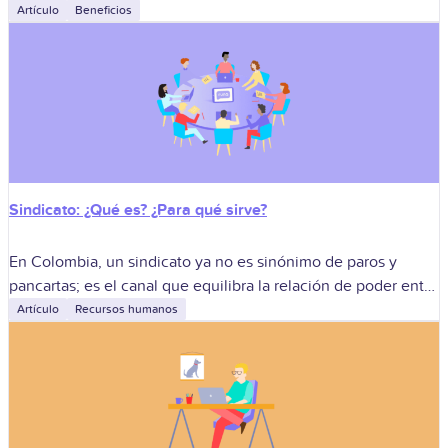
que buscan moverse con agilidad y sumar especialistas sin
Artículo
Beneficios
cargar con
Sindicato: ¿Qué es? ¿Para qué sirve?
En Colombia, un sindicato ya no es sinónimo de paros y
pancartas; es el canal que equilibra la relación de poder entre
la empresa y quienes ponen su talento día
Artículo
Recursos humanos