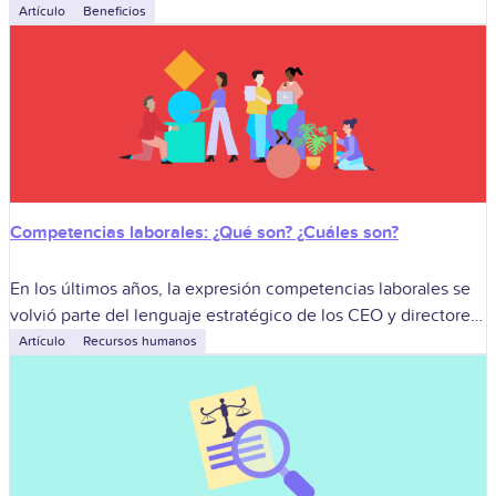
parcialmente los costos diarios de desplazamiento entre la
Artículo
Beneficios
residencia y el lugar de trabajo.
Competencias laborales: ¿Qué son? ¿Cuáles son?
En los últimos años, la expresión competencias laborales se
volvió parte del lenguaje estratégico de los CEO y directores
de recursos humanos en Colombia. El concepto trasciende
Artículo
Recursos humanos
los viejos listados