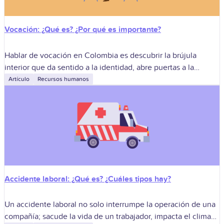
Vocación: ¿Qué es? ¿Por qué es importante?
Hablar de vocación en Colombia es descubrir la brújula
interior que da sentido a la identidad, abre puertas a la
movilidad social y conecta pasión con oportunidades reales.
Artículo
Recursos humanos
En un
Accidente laboral: ¿Qué es? ¿Cuáles tipos hay?
Un accidente laboral no solo interrumpe la operación de una
compañía; sacude la vida de un trabajador, impacta el clima