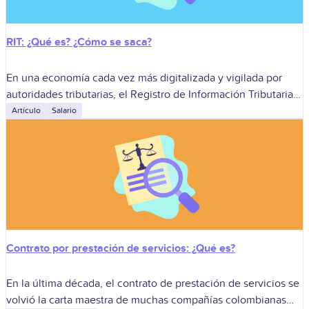
RIT: ¿Qué es? ¿Cómo se saca?
En una economía cada vez más digitalizada y vigilada por
autoridades tributarias, el Registro de Información Tributaria
(RIT) se ha consolidado como un pilar para la formalización
Artículo
Salario
empresarial y la
Contrato por prestación de servicios: ¿Qué es?
En la última década, el contrato de prestación de servicios se
volvió la carta maestra de muchas compañías colombianas