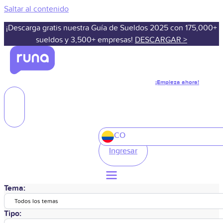
Saltar al contenido
¡Descarga gratis nuestra Guía de Sueldos 2025 con 175,000+
sueldos y 3,500+ empresas!
DESCARGAR >
¡Empieza ahora!
CO
Ingresar
Tema:
Todos los temas
Tipo: