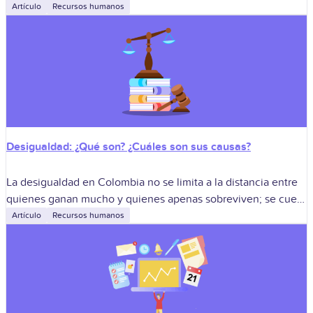
conflictos y se celebran los logros. En Colombia, donde
Artículo
Recursos humanos
conviven emprendimientos
Desigualdad: ¿Qué son? ¿Cuáles son sus causas?
La desigualdad en Colombia no se limita a la distancia entre
quienes ganan mucho y quienes apenas sobreviven; se cuela
en las oportunidades, la calidad de vida y la geografía.
Artículo
Recursos humanos