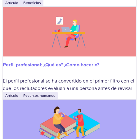
de vida cuando termine su ciclo laboral. En Colombia, el
Artículo
Beneficios
sistema pensional
Perfil profesional: ¿Qué es? ¿Cómo hacerlo?
El perfil profesional se ha convertido en el primer filtro con el
que los reclutadores evalúan a una persona antes de revisar
su experiencia o sus diplomas. En una economía
Artículo
Recursos humanos