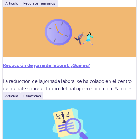
identidad ante el Estado y legitima cada contrato, factura y
Artículo
Recursos humanos
trámite
Reducción de jornada laboral: ¿Qué es?
La reducción de la jornada laboral se ha colado en el centro
del debate sobre el futuro del trabajo en Colombia. Ya no es
solo restar horas al reloj; la
Artículo
Beneficios