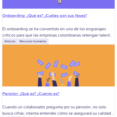
Onboarding: ¿Qué es? ¿Cuáles son sus fases?
El onboarding se ha convertido en uno de los engranajes
críticos para que las empresas colombianas retengan talento,
aceleren la curva de productividad y transmitan su cultura en
Artículo
Recursos humanos
tiempo récord.
Pensión: ¿Qué es? ¿Cuánto es?
Cuando un colaborador pregunta por su pensión, no solo
busca cifras; intenta entender cómo se asegurará su calidad