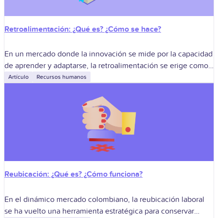
Retroalimentación: ¿Qué es? ¿Cómo se hace?
En un mercado donde la innovación se mide por la capacidad
de aprender y adaptarse, la retroalimentación se erige como
el motor que convierte la experiencia diaria en ventaja
Artículo
Recursos humanos
competitiva.
Reubicación: ¿Qué es? ¿Cómo funciona?
En el dinámico mercado colombiano, la reubicación laboral
se ha vuelto una herramienta estratégica para conservar