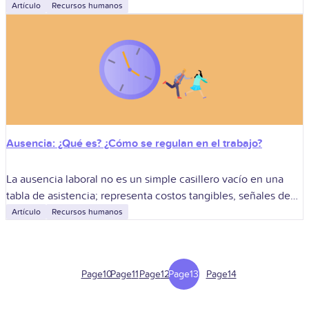
organizacional y revela la madurez de la cultura de
Artículo
Recursos humanos
prevención.
Ausencia: ¿Qué es? ¿Cómo se regulan en el trabajo?
La ausencia laboral no es un simple casillero vacío en una
tabla de asistencia; representa costos tangibles, señales de
bienestar organizacional y, en muchos casos, la punta del
Artículo
Recursos humanos
iceberg de
Page
10
Page
11
Page
12
Page
13
Page
14