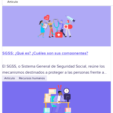
Artículo
SGSS: ¿Qué es? ¿Cuáles son sus componentes?
El SGSS, o Sistema General de Seguridad Social, reúne los
mecanismos destinados a proteger a las personas frente a
situaciones relacionadas con la salud, la vejez, la invalidez, la
Artículo
Recursos humanos
muerte