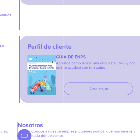
ndarios
Perfil de cliente
ice
GUÍA DE ENPS
Aprende cómo lanzar una encuesta ENPS y por
qué te ayudará con tu equipo.
Descargar
Nosotros
guías,
Conoce a nuestra empresa: quienes somos, qué nos mueve y
hacia dónde vamos.