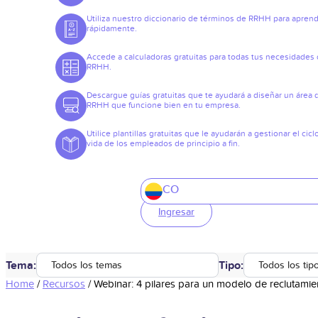
Utiliza nuestro diccionario de términos de RRHH para apren
rápidamente.
Accede a calculadoras gratuitas para todas tus necesidades
RRHH.
Descargue guías gratuitas que te ayudará a diseñar un área 
RRHH que funcione bien en tu empresa.
Utilice plantillas gratuitas que le ayudarán a gestionar el cicl
vida de los empleados de principio a fin.
CO
Ingresar
Tema:
Tipo:
Todos los temas
Todos los tip
Home
/
Recursos
/
Webinar: 4 pilares para un modelo de reclutamie