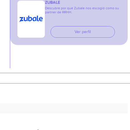
ZUBALE
Descubre por qué Zubale nos escogió como su
partner de RRHH.
Ver perfil