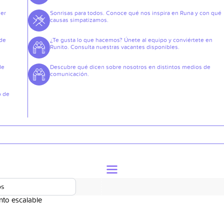
der
Sonrisas para todos. Conoce qué nos inspira en Runa y con qué
causas simpatizamos.
 de
¿Te gusta lo que hacemos? Únete al equipo y conviértete en
Runito. Consulta nuestras vacantes disponibles.
de
Descubre qué dicen sobre nosotros en distintos medios de
comunicación.
o de
os
nto escalable