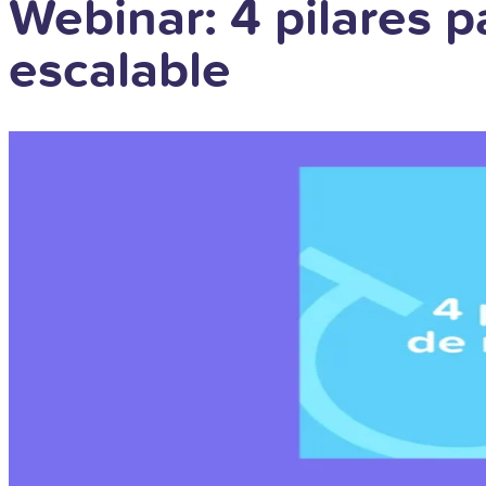
Webinar: 4 pilares 
escalable