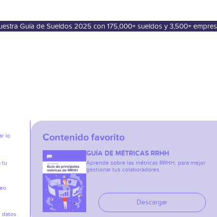
nuestra Guía de Sueldos 2025 con 175,000+ sueldos y 3,500+ empre
Contenido favorito
r lo
GUÍA DE MÉTRICAS RRHH
 tu
Aprende sobre las métricas RRHH, para mejor
gestionar tus colaboradores.
reo
Descargar
s datos