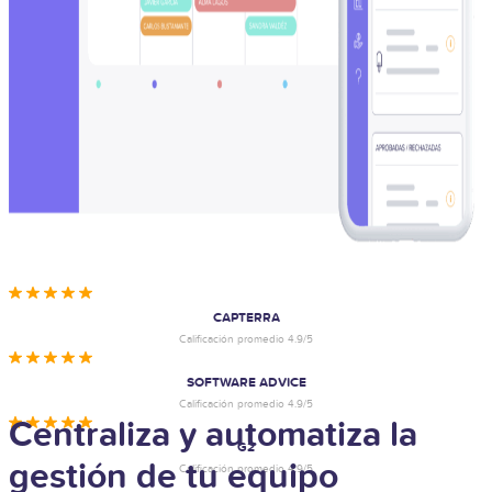
CAPTERRA
Calificación promedio 4.9/5
SOFTWARE ADVICE
Calificación promedio 4.9/5
Centraliza y automatiza la
G2
gestión de tu equipo
Calificación promedio 4.9/5