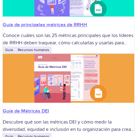
Guía de principales métricas de RRHH
Conoce cuáles son las 25 métricas principales que los líderes
de RRHH deben traquear, cómo calcularlas y usarlas para
mejorar la toma de decisiones.
Guía
Recursos humanos
Guía de Métricas DEI
Descubre qué son las métricas DEI y cómo medir la
diversidad, equidad e inclusión en tu organización para crear
un ambiente laboral más justo.
Guía
Recursos humanos