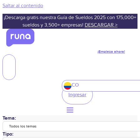
Saltar al contenido
¡Descarga gratis nuestra Guía de Sueldos 2025 con 175,000+
sueldos y 3,500+ empresas!
DESCARGAR >
¡Empieza ahora!
CO
Ingresar
Tema:
Todos los temas
Tipo: