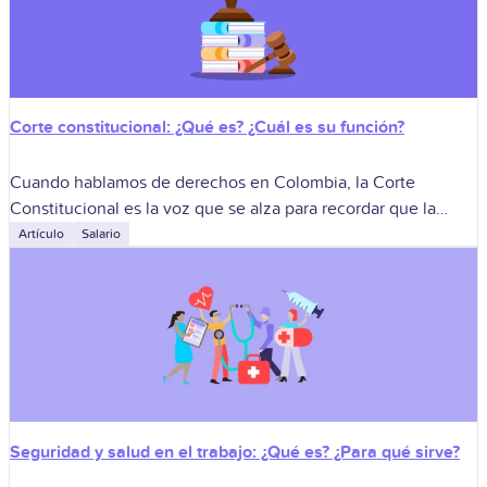
Corte constitucional: ¿Qué es? ¿Cuál es su función?
Cuando hablamos de derechos en Colombia, la Corte
Constitucional es la voz que se alza para recordar que la
Constitución no se firma y se olvida: se cumple o se
Artículo
Salario
Seguridad y salud en el trabajo: ¿Qué es? ¿Para qué sirve?