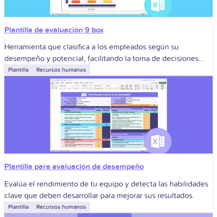
Plantilla de evaluación 9 box
Herramienta que clasifica a los empleados según su
desempeño y potencial, facilitando la toma de decisiones
estratégicas.
Plantilla
Recursos humanos
Plantilla para evaluación de desempeño
Evalúa el rendimiento de tu equipo y detecta las habilidades
clave que deben desarrollar para mejorar sus resultados.
Plantilla
Recursos humanos