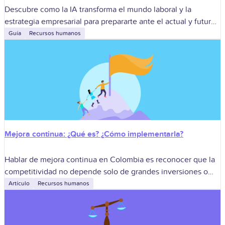
Descubre como la IA transforma el mundo laboral y la
estrategia empresarial para prepararte ante el actual y futuro
en una era cada vez más automatizada y digital.
Guía
Recursos humanos
Mejora continua: ¿Qué es? ¿Cómo implementarla?
Hablar de mejora continua en Colombia es reconocer que la
competitividad no depende solo de grandes inversiones o
tecnologías de moda, sino de una disciplina diaria: observar,
Artículo
Recursos humanos
aprender y ajustar