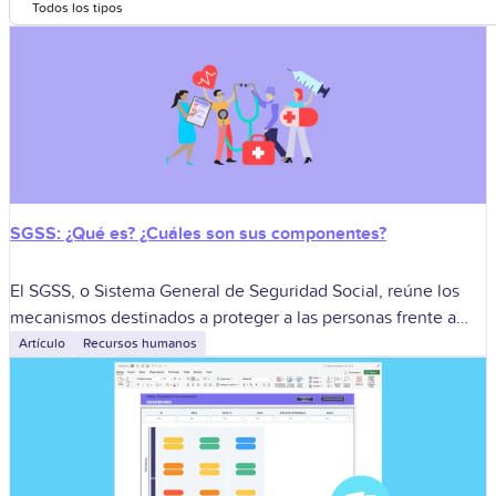
Todos los tipos
SGSS: ¿Qué es? ¿Cuáles son sus componentes?
El SGSS, o Sistema General de Seguridad Social, reúne los
mecanismos destinados a proteger a las personas frente a
situaciones relacionadas con la salud, la vejez, la invalidez, la
Artículo
Recursos humanos
muerte