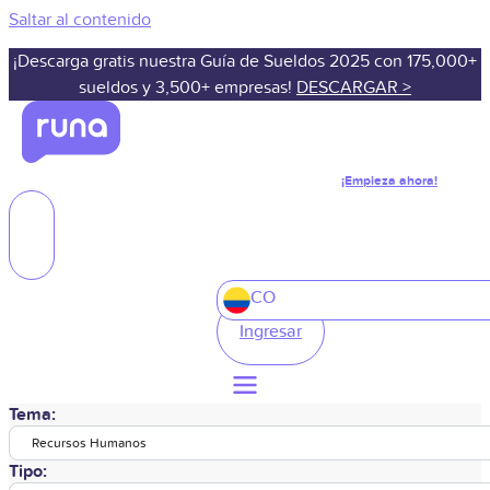
Saltar al contenido
¡Descarga gratis nuestra Guía de Sueldos 2025 con 175,000+
sueldos y 3,500+ empresas!
DESCARGAR >
¡Empieza ahora!
CO
Ingresar
Tema:
Recursos Humanos
Tipo: