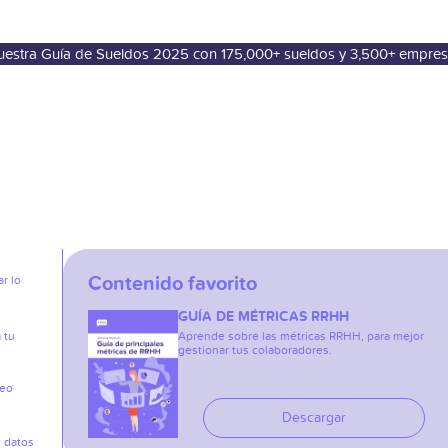
nuestra Guía de Sueldos 2025 con 175,000+ sueldos y 3,500+ empre
Contenido favorito
r lo
GUÍA DE MÉTRICAS RRHH
 tu
Aprende sobre las métricas RRHH, para mejor
gestionar tus colaboradores.
reo
Descargar
s datos