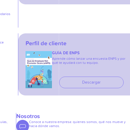
ndarios
Perfil de cliente
ice
GUÍA DE ENPS
Aprende cómo lanzar una encuesta ENPS y por
qué te ayudará con tu equipo.
Descargar
Nosotros
guías,
Conoce a nuestra empresa: quienes somos, qué nos mueve y
hacia dónde vamos.