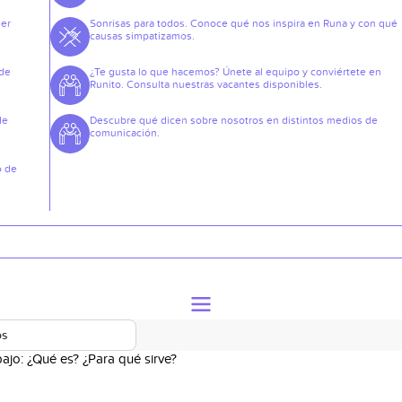
der
Sonrisas para todos. Conoce qué nos inspira en Runa y con qué
causas simpatizamos.
 de
¿Te gusta lo que hacemos? Únete al equipo y conviértete en
Runito. Consulta nuestras vacantes disponibles.
de
Descubre qué dicen sobre nosotros en distintos medios de
comunicación.
o de
os
bajo: ¿Qué es? ¿Para qué sirve?