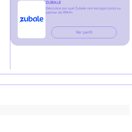
ZUBALE
Descubre por qué Zubale nos escogió como su
partner de RRHH.
Ver perfil