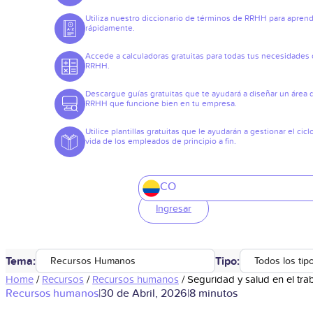
Utiliza nuestro diccionario de términos de RRHH para apren
rápidamente.
Accede a calculadoras gratuitas para todas tus necesidades
RRHH.
Descargue guías gratuitas que te ayudará a diseñar un área 
RRHH que funcione bien en tu empresa.
Utilice plantillas gratuitas que le ayudarán a gestionar el cicl
vida de los empleados de principio a fin.
CO
Ingresar
Tema:
Tipo:
Recursos Humanos
Todos los tip
Home
/
Recursos
/
Recursos humanos
/
Seguridad y salud en el tra
Recursos humanos
|
30 de Abril, 2026
|
8 minutos