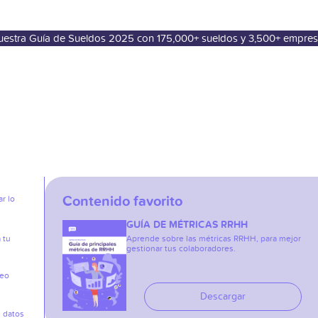
nuestra Guía de Sueldos 2025 con 175,000+ sueldos y 3,500+ empre
Contenido favorito
r lo
GUÍA DE MÉTRICAS RRHH
 tu
Aprende sobre las métricas RRHH, para mejor
gestionar tus colaboradores.
reo
Descargar
s datos