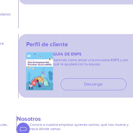
ndarios
Perfil de cliente
ice
GUÍA DE ENPS
Aprende cómo lanzar una encuesta ENPS y por
qué te ayudará con tu equipo.
Descargar
Nosotros
guías,
Conoce a nuestra empresa: quienes somos, qué nos mueve y
hacia dónde vamos.