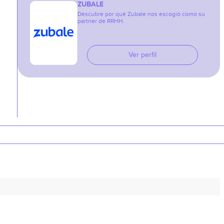
ZUBALE
Descubre por qué Zubale nos escogió como su
partner de RRHH.
Ver perfil