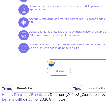
Utiliza nuestro diccionario de términos de RRHH para apren
rápidamente.
Accede a calculadoras gratuitas para todas tus necesidades
RRHH.
Descargue guías gratuitas que te ayudará a diseñar un área 
RRHH que funcione bien en tu empresa.
Utilice plantillas gratuitas que le ayudarán a gestionar el cicl
vida de los empleados de principio a fin.
CO
Ingresar
Tema:
Tipo:
Beneficios
Todos los tip
Home
/
Recursos
/
Beneficios
/
Dotación: ¿Qué es? ¿Cuáles son sus
Beneficios
|
9 de Junio, 2026
|
8 minutos