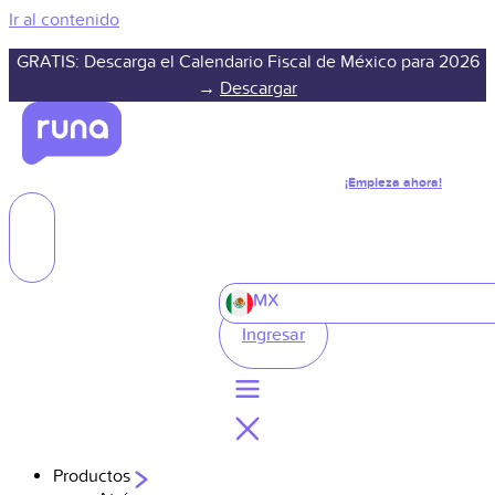
Ir al contenido
GRATIS: Descarga el Calendario Fiscal de México para 2026
→
Descargar
¡Empieza ahora!
MX
Ingresar
Productos