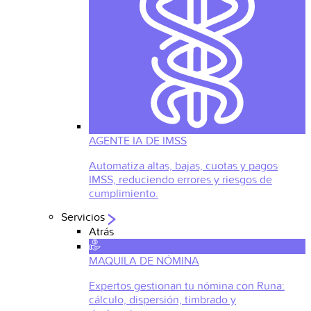
AGENTE IA DE IMSS
Automatiza altas, bajas, cuotas y pagos
IMSS, reduciendo errores y riesgos de
cumplimiento.
Servicios
Atrás
MAQUILA DE NÓMINA
Expertos gestionan tu nómina con Runa:
cálculo, dispersión, timbrado y