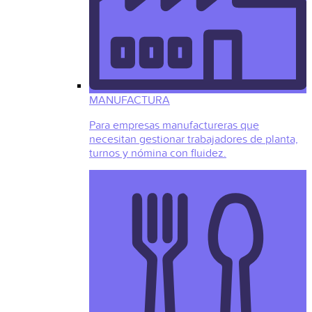
MANUFACTURA
Para empresas manufactureras que
necesitan gestionar trabajadores de planta,
turnos y nómina con fluidez.