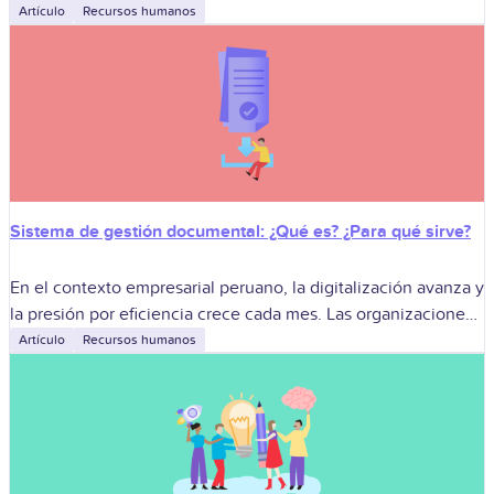
persona ya no es un simple trámite
Artículo
Recursos humanos
Sistema de gestión documental: ¿Qué es? ¿Para qué sirve?
En el contexto empresarial peruano, la digitalización avanza y
la presión por eficiencia crece cada mes. Las organizaciones
buscan optimizar procesos, reducir tiempos y asegurar el
Artículo
Recursos humanos
cumplimiento normativo sin fricción.