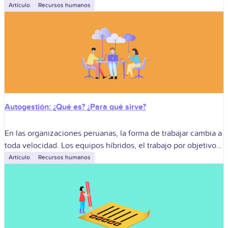
palanca estratégica. Sirven para motivar sin
Artículo
Recursos humanos
Autogestión: ¿Qué es? ¿Para qué sirve?
En las organizaciones peruanas, la forma de trabajar cambia a
toda velocidad. Los equipos híbridos, el trabajo por objetivos
y la presión por resultados mostraron algo claro, los modelos
Artículo
Recursos humanos
de