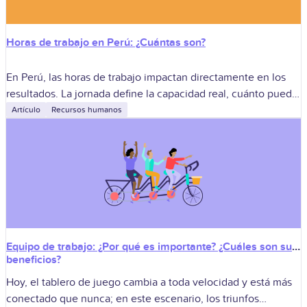
Horas de trabajo en Perú: ¿Cuántas son?
En Perú, las horas de trabajo impactan directamente en los
resultados. La jornada define la capacidad real, cuánto puede
entregar un equipo y qué tan previsible es la operación. Un
Artículo
Recursos humanos
Equipo de trabajo: ¿Por qué es importante? ¿Cuáles son sus
beneficios?
Hoy, el tablero de juego cambia a toda velocidad y está más
conectado que nunca; en este escenario, los triunfos