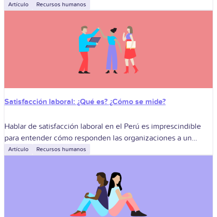
maternidad es mucho más que cumplir una norma: es
Artículo
Recursos humanos
Satisfacción laboral: ¿Qué es? ¿Cómo se mide?
Hablar de satisfacción laboral en el Perú es imprescindible
para entender cómo responden las organizaciones a un
entorno con expectativas más altas, modelos híbridos,
Artículo
Recursos humanos
nuevas generaciones y rotación en aumento.