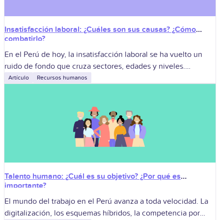
Insatisfacción laboral: ¿Cuáles son sus causas? ¿Cómo
combatirlo?
En el Perú de hoy, la insatisfacción laboral se ha vuelto un
ruido de fondo que cruza sectores, edades y niveles.
Después de la pandemia, muchas personas arrastran
Artículo
Recursos humanos
cansancio emocional,
Talento humano: ¿Cuál es su objetivo? ¿Por qué es
importante?
El mundo del trabajo en el Perú avanza a toda velocidad. La
digitalización, los esquemas híbridos, la competencia por