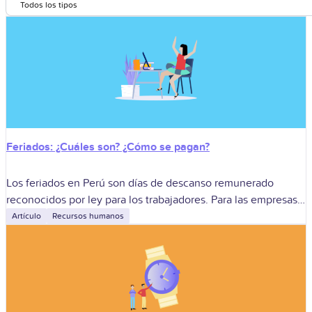
Todos los tipos
Feriados: ¿Cuáles son? ¿Cómo se pagan?
Los feriados en Perú son días de descanso remunerado
reconocidos por ley para los trabajadores. Para las empresas,
su gestión determina si corresponde descanso, descanso
Artículo
Recursos humanos
sustitutorio o pagos adicionales cuando