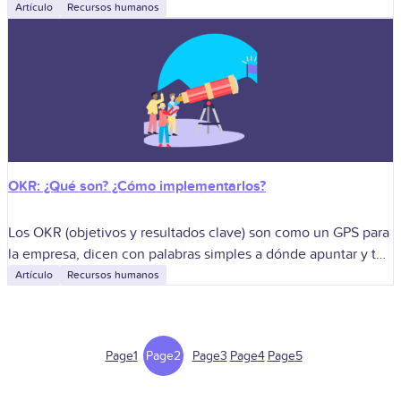
más que un sueldo bruto a fin de mes. Lo
Artículo
Recursos humanos
OKR: ¿Qué son? ¿Cómo implementarlos?
Los OKR (objetivos y resultados clave) son como un GPS para
la empresa, dicen con palabras simples a dónde apuntar y te
muestran, en números, cuánto te falta. En el
Artículo
Recursos humanos
Page
1
Page
2
Page
3
Page
4
Page
5