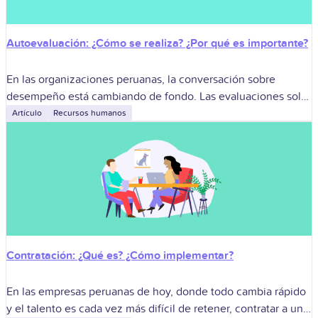
Autoevaluación: ¿Cómo se realiza? ¿Por qué es importante?
En las organizaciones peruanas, la conversación sobre
desempeño está cambiando de fondo. Las evaluaciones solo
“de arriba hacia abajo” se quedan cortas. Con transformación
Artículo
Recursos humanos
digital, trabajo híbrido y más autonomía,
Contratación: ¿Qué es? ¿Cómo implementar?
En las empresas peruanas de hoy, donde todo cambia rápido
y el talento es cada vez más difícil de retener, contratar a una