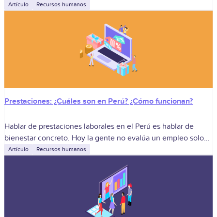
profesionales calificados y nuevos estilos de liderazgo están
Artículo
Recursos humanos
reescribiendo cómo las
Prestaciones: ¿Cuáles son en Perú? ¿Cómo funcionan?
Hablar de prestaciones laborales en el Perú es hablar de
bienestar concreto. Hoy la gente no evalúa un empleo solo
por el sueldo, sino por el conjunto que le permite
Artículo
Recursos humanos