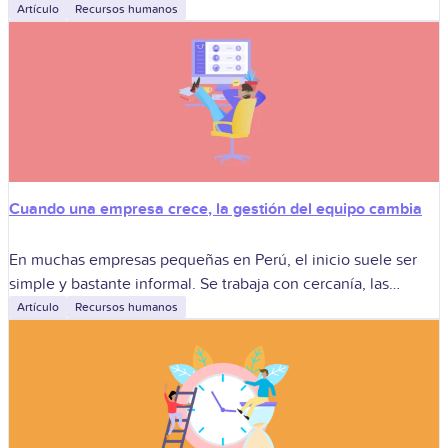
se reduce a verificar si alguien “cumple con
Artículo
Recursos humanos
Cuando una empresa crece, la gestión del equipo cambia
En muchas empresas pequeñas en Perú, el inicio suele ser
simple y bastante informal. Se trabaja con cercanía, las
decisiones se toman rápido y casi todo se resuelve
Artículo
Recursos humanos
conversando. En