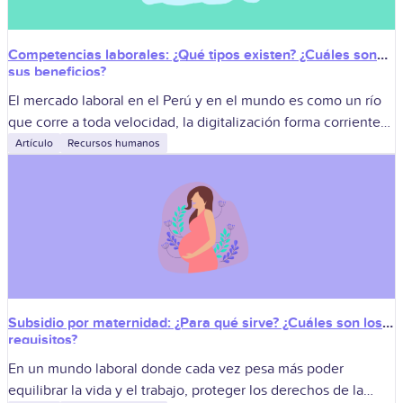
Competencias laborales: ¿Qué tipos existen? ¿Cuáles son
sus beneficios?
El mercado laboral en el Perú y en el mundo es como un río
que corre a toda velocidad, la digitalización forma corrientes
nuevas, los modelos de negocio son lanchas
Artículo
Recursos humanos
Subsidio por maternidad: ¿Para qué sirve? ¿Cuáles son los
requisitos?
En un mundo laboral donde cada vez pesa más poder
equilibrar la vida y el trabajo, proteger los derechos de la