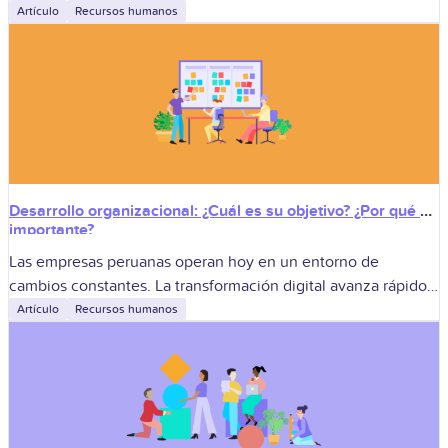
sostenibles no descansan en estrellas solitarias, sino en la
Artículo
Recursos humanos
fuerza
Desarrollo organizacional: ¿Cuál es su objetivo? ¿Por qué es
importante?
Las empresas peruanas operan hoy en un entorno de
cambios constantes. La transformación digital avanza rápido y
exige respuestas más ágiles internas. También cambian las
Artículo
Recursos humanos
expectativas de los colaboradores sobre