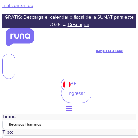
Ir al contenido
GRATIS: Descarga el calendario fiscal de la SUNAT para este
2026 →
Descargar
¡Empieza ahora!
PE
Ingresar
Tema:
Recursos Humanos
Tipo: