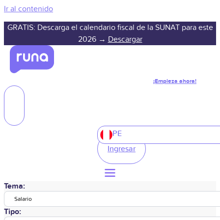
Ir al contenido
GRATIS: Descarga el calendario fiscal de la SUNAT para este
2026 →
Descargar
¡Empieza ahora!
PE
Ingresar
Tema:
Salario
Tipo: