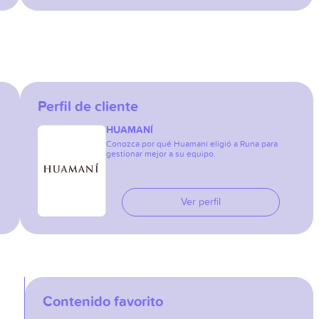
Perfil de cliente
HUAMANÍ
Conozca por qué Huamani eligió a Runa para
gestionar mejor a su equipo.
Ver perfil
Contenido favorito