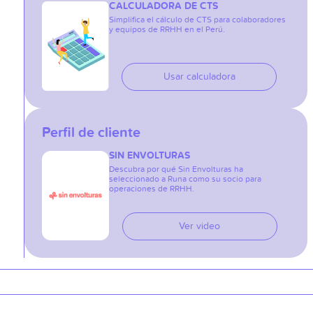
CALCULADORA DE CTS
Simplifica el cálculo de CTS para colaboradores
y equipos de RRHH en el Perú.
Usar calculadora
Perfil de cliente
SIN ENVOLTURAS
Descubra por qué Sin Envolturas ha
seleccionado a Runa como su socio para
operaciones de RRHH.
Ver video