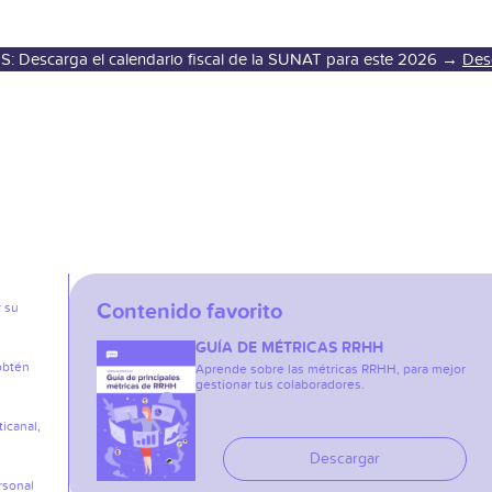
S: Descarga el calendario fiscal de la SUNAT para este 2026 →
Des
Contenido favorito
r su
GUÍA DE MÉTRICAS RRHH
obtén
Aprende sobre las métricas RRHH, para mejor
gestionar tus colaboradores.
icanal,
Descargar
rsonal