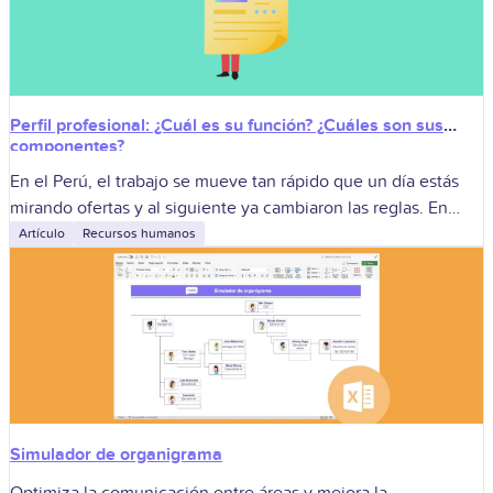
Perfil profesional: ¿Cuál es su función? ¿Cuáles son sus
componentes?
En el Perú, el trabajo se mueve tan rápido que un día estás
mirando ofertas y al siguiente ya cambiaron las reglas. En
medio de esa carrera, tu perfil profesional
Artículo
Recursos humanos
Simulador de organigrama
Optimiza la comunicación entre áreas y mejora la