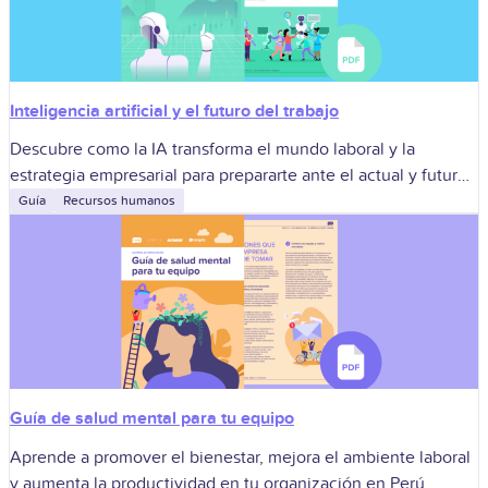
Inteligencia artificial y el futuro del trabajo
Descubre como la IA transforma el mundo laboral y la
estrategia empresarial para prepararte ante el actual y futuro
en una era cada vez más automatizada y digital.
Guía
Recursos humanos
Guía de salud mental para tu equipo
Aprende a promover el bienestar, mejora el ambiente laboral
y aumenta la productividad en tu organización en Perú.