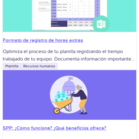
Formato de registro de horas extras
Optimiza el proceso de tu planilla registrando el tiempo
trabajado de tu equipo. Documenta información importante
para tu planilla.
Plantilla
Recursos humanos
SPP: ¿Cómo funciona? ¿Qué beneficios ofrece?