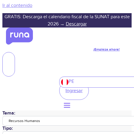
Ir al contenido
GRATIS: Descarga el calendario fiscal de la SUNAT para este
2026 →
Descargar
¡Empieza ahora!
PE
Ingresar
Tema:
Recursos Humanos
Tipo: