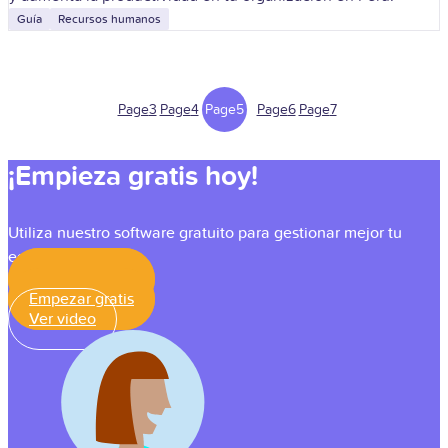
Guía
Recursos humanos
Page
3
Page
4
Page
5
Page
6
Page
7
¡Empieza gratis hoy!
Utiliza nuestro software gratuito para gestionar mejor tu
equipo.
Empezar gratis
Empezar gratis
Ver video