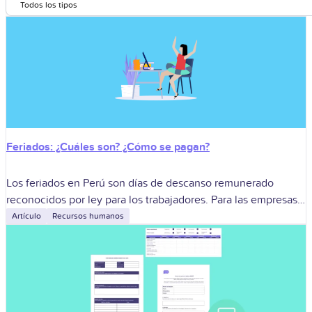
Todos los tipos
Feriados: ¿Cuáles son? ¿Cómo se pagan?
Los feriados en Perú son días de descanso remunerado
reconocidos por ley para los trabajadores. Para las empresas,
su gestión determina si corresponde descanso, descanso
Artículo
Recursos humanos
sustitutorio o pagos adicionales cuando