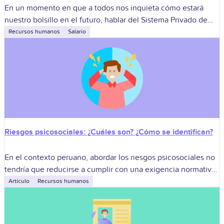
En un momento en que a todos nos inquieta cómo estará
nuestro bolsillo en el futuro, hablar del Sistema Privado de
Pensiones (SPP) es más importante que nunca. Aquí en
Recursos humanos
Salario
Riesgos psicosociales: ¿Cuáles son? ¿Cómo se identifican?
En el contexto peruano, abordar los riesgos psicosociales no
tendría que reducirse a cumplir con una exigencia normativa
o pasar una auditoría sin observaciones. Bien visto, es más
Artículo
Recursos humanos
bien una