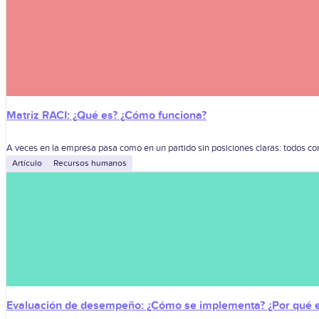
Matriz RACI: ¿Qué es? ¿Cómo funciona?
A veces en la empresa pasa como en un partido sin posiciones claras: todos corr
Artículo
Recursos humanos
Evaluación de desempeño: ¿Cómo se implementa? ¿Por qué e