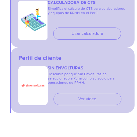
CALCULADORA DE CTS
Simplifica el cálculo de CTS para colaboradores
y equipos de RRHH en el Perú.
Usar calculadora
Perfil de cliente
SIN ENVOLTURAS
Descubra por qué Sin Envolturas ha
seleccionado a Runa como su socio para
operaciones de RRHH.
Ver video