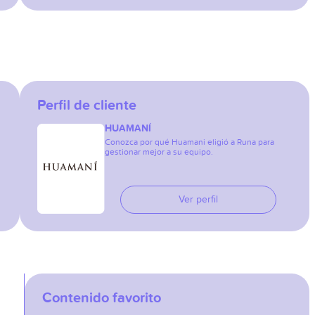
Perfil de cliente
HUAMANÍ
Conozca por qué Huamani eligió a Runa para
gestionar mejor a su equipo.
Ver perfil
Contenido favorito