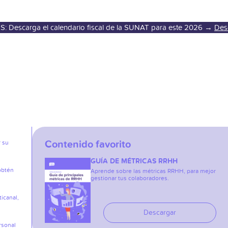
S: Descarga el calendario fiscal de la SUNAT para este 2026 →
Des
Contenido favorito
r su
GUÍA DE MÉTRICAS RRHH
obtén
Aprende sobre las métricas RRHH, para mejor
gestionar tus colaboradores.
icanal,
Descargar
rsonal