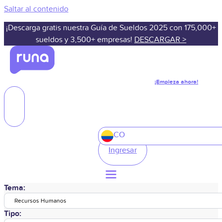
Saltar al contenido
¡Descarga gratis nuestra Guía de Sueldos 2025 con 175,000+
sueldos y 3,500+ empresas!
DESCARGAR >
¡Empieza ahora!
CO
Ingresar
Tema:
Recursos Humanos
Tipo: