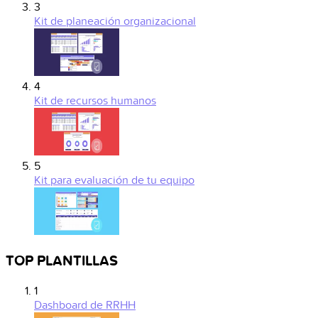
3
Kit de planeación organizacional
4
Kit de recursos humanos
5
Kit para evaluación de tu equipo
TOP PLANTILLAS
1
Dashboard de RRHH