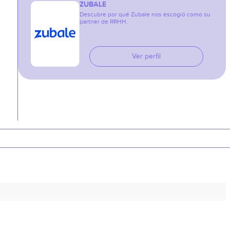
ZUBALE
Descubre por qué Zubale nos escogió como su
partner de RRHH.
Ver perfil