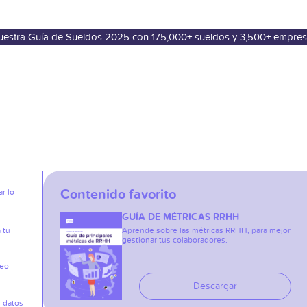
nuestra Guía de Sueldos 2025 con 175,000+ sueldos y 3,500+ empre
Contenido favorito
r lo
GUÍA DE MÉTRICAS RRHH
 tu
Aprende sobre las métricas RRHH, para mejor
gestionar tus colaboradores.
reo
Descargar
s datos