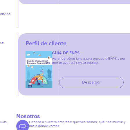
ndarios
Perfil de cliente
ice
GUÍA DE ENPS
Aprende cómo lanzar una encuesta ENPS y por
qué te ayudará con tu equipo.
Descargar
Nosotros
guías,
Conoce a nuestra empresa: quienes somos, qué nos mueve y
hacia dónde vamos.