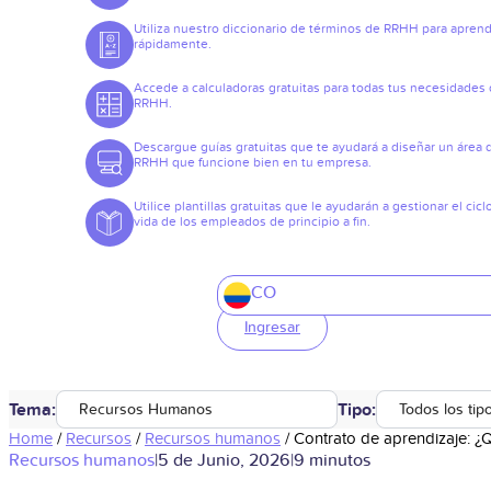
Utiliza nuestro diccionario de términos de RRHH para apren
rápidamente.
Accede a calculadoras gratuitas para todas tus necesidades
RRHH.
Descargue guías gratuitas que te ayudará a diseñar un área 
RRHH que funcione bien en tu empresa.
Utilice plantillas gratuitas que le ayudarán a gestionar el cicl
vida de los empleados de principio a fin.
CO
Ingresar
Tema:
Tipo:
Recursos Humanos
Todos los tip
Home
/
Recursos
/
Recursos humanos
/
Contrato de aprendizaje: ¿
Recursos humanos
|
5 de Junio, 2026
|
9 minutos