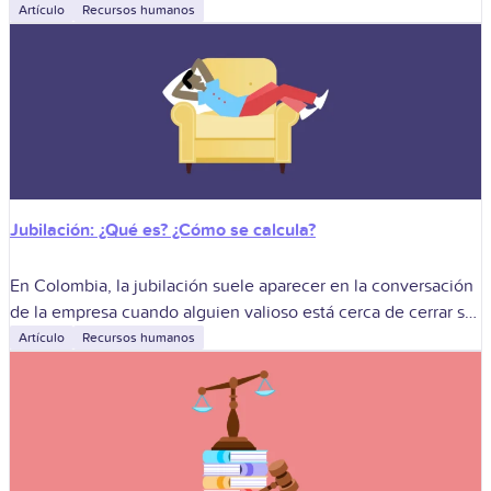
de los engranajes más sensibles de la
Artículo
Recursos humanos
Jubilación: ¿Qué es? ¿Cómo se calcula?
En Colombia, la jubilación suele aparecer en la conversación
de la empresa cuando alguien valioso está cerca de cerrar su
vida laboral o cuando una reforma obliga a revisar lo
Artículo
Recursos humanos