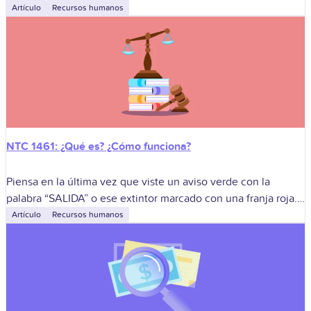
hablar de lo que realmente sostiene a una empresa cuando el
Artículo
Recursos humanos
mercado cambia,
NTC 1461: ¿Qué es? ¿Cómo funciona?
Piensa en la última vez que viste un aviso verde con la
palabra “SALIDA” o ese extintor marcado con una franja roja.
Son detalles tan cotidianos que pasamos de largo,
Artículo
Recursos humanos