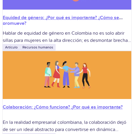
Equidad de género: ¿Por qué es importante? ¿Cómo se
promueve?
Hablar de equidad de género en Colombia no es solo abrir
sillas para mujeres en la alta dirección; es desmontar brechas
arrastradas por años que cruzan el salario que se
Artículo
Recursos humanos
Colaboración: ¿Cómo funciona? ¿Por qué es importante?
En la realidad empresarial colombiana, la colaboración dejó
de ser un ideal abstracto para convertirse en dinámica