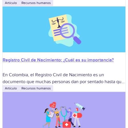
estratégica: cada candidato es una apuesta de tiempo,
Artículo
Recursos humanos
dinero, cultura y futuro.
Registro Civil de Nacimiento: ¿Cuál es su importancia?
En Colombia, el Registro Civil de Nacimiento es un
documento que muchas personas dan por sentado hasta que
lo necesitan con urgencia: para un trámite de salud, una
Artículo
Recursos humanos
afiliación, una