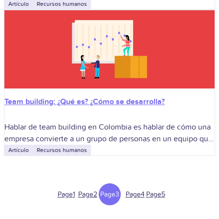
imprescindible: es la forma concreta de convertir talento
Artículo
Recursos humanos
diverso en soluciones que responden,
Team building: ¿Qué es? ¿Cómo se desarrolla?
Hablar de team building en Colombia es hablar de cómo una
empresa convierte a un grupo de personas en un equipo que
confía, colabora y responde con calidad bajo presión.
Artículo
Recursos humanos
Page
1
Page
2
Page
3
Page
4
Page
5