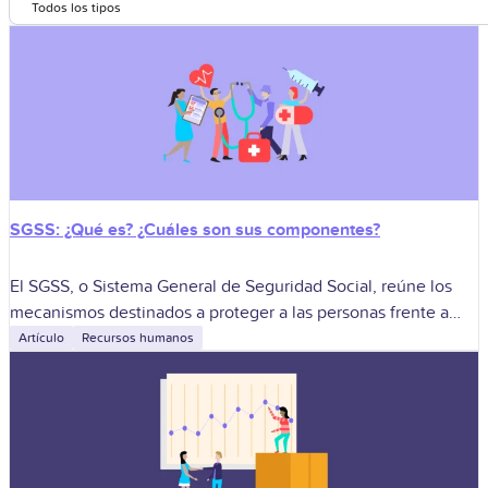
Todos los tipos
SGSS: ¿Qué es? ¿Cuáles son sus componentes?
El SGSS, o Sistema General de Seguridad Social, reúne los
mecanismos destinados a proteger a las personas frente a
situaciones relacionadas con la salud, la vejez, la invalidez, la
Artículo
Recursos humanos
muerte