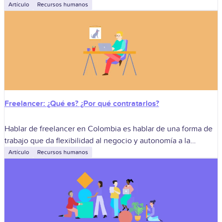
solo de “estar bien”, sino de condiciones reales
Artículo
Recursos humanos
Freelancer: ¿Qué es? ¿Por qué contratarlos?
Hablar de freelancer en Colombia es hablar de una forma de
trabajo que da flexibilidad al negocio y autonomía a la
persona, siempre que se distinga con nitidez entre vínculo
Artículo
Recursos humanos