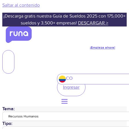
Saltar al contenido
¡Descarga gratis nuestra Guía de Sueldos 2025 con 175,000+
sueldos y 3,500+ empresas!
DESCARGAR >
¡Empieza ahora!
CO
Ingresar
Tema:
Recursos Humanos
Tipo: