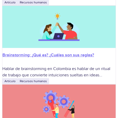
bienestar o desgastarlo silenciosamente. No se trata de
Artículo
Recursos humanos
Brainstorming: ¿Qué es? ¿Cuáles son sus reglas?
Hablar de brainstorming en Colombia es hablar de un ritual
de trabajo que convierte intuiciones sueltas en ideas
accionables, con ritmo, reglas simples y respeto por la
Artículo
Recursos humanos
diversidad de voces.