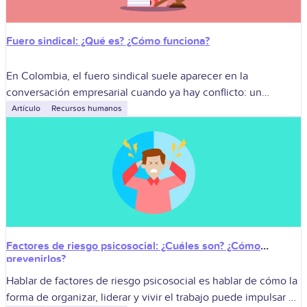
Fuero sindical: ¿Qué es? ¿Cómo funciona?
En Colombia, el fuero sindical suele aparecer en la
conversación empresarial cuando ya hay conflicto: un
despido impugnado, una tutela o una investigación del
Artículo
Recursos humanos
Ministerio de Trabajo. Para las empresas
Factores de riesgo psicosocial: ¿Cuáles son? ¿Cómo
prevenirlos?
Hablar de factores de riesgo psicosocial es hablar de cómo la
forma de organizar, liderar y vivir el trabajo puede impulsar el