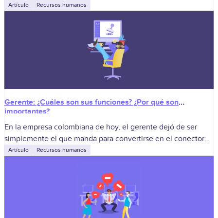
Llamamos riesgos laborales a las condiciones del entorno o
Artículo
Recursos humanos
Gerente: ¿Cuáles son sus funciones? ¿Por qué son
importantes?
En la empresa colombiana de hoy, el gerente dejó de ser
simplemente el que manda para convertirse en el conector
que alinea estrategia, cultura, cumplimiento y resultados
Artículo
Recursos humanos
sostenibles. En mercados