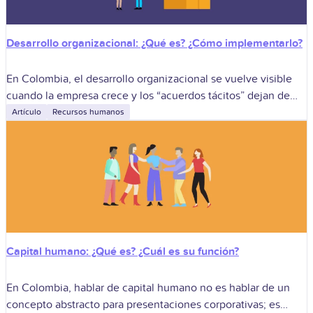
Desarrollo organizacional: ¿Qué es? ¿Cómo implementarlo?
En Colombia, el desarrollo organizacional se vuelve visible
cuando la empresa crece y los “acuerdos tácitos” dejan de
funcionar: lo que antes se resolvía con buena voluntad
Artículo
Recursos humanos
empieza a requerir
Capital humano: ¿Qué es? ¿Cuál es su función?
En Colombia, hablar de capital humano no es hablar de un
concepto abstracto para presentaciones corporativas; es