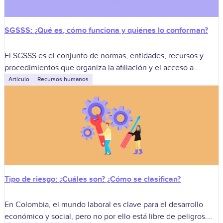
SGSSS: ¿Qué es, cómo funciona y quiénes lo conforman?
El SGSSS es el conjunto de normas, entidades, recursos y
procedimientos que organiza la afiliación y el acceso a
servicios de salud en Colombia. Funciona principalmente
Artículo
Recursos humanos
mediante los regímenes contributivo
Tipo de riesgo: ¿Cuáles son? ¿Cómo se clasifican?
En Colombia, el mundo laboral es clave para el desarrollo
económico y social, pero no por ello está libre de peligros.