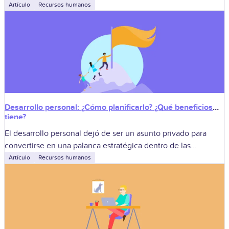
responsabilidades y protege derechos. No es un papel; es la
Artículo
Recursos humanos
forma concreta en
Desarrollo personal: ¿Cómo planificarlo? ¿Qué beneficios
tiene?
El desarrollo personal dejó de ser un asunto privado para
convertirse en una palanca estratégica dentro de las
empresas colombianas. Cuando una organización entiende
Artículo
Recursos humanos
que las personas evolucionan (en hábitos,