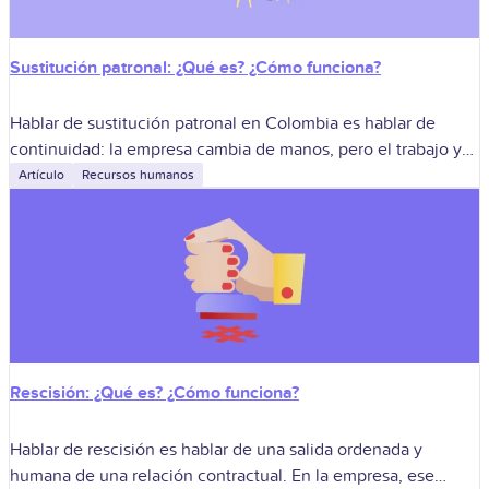
Sustitución patronal: ¿Qué es? ¿Cómo funciona?
Hablar de sustitución patronal en Colombia es hablar de
continuidad: la empresa cambia de manos, pero el trabajo y
sus obligaciones no deberían interrumpirse. En la práctica, la
Artículo
Recursos humanos
sustitución laboral
Rescisión: ¿Qué es? ¿Cómo funciona?
Hablar de rescisión es hablar de una salida ordenada y
humana de una relación contractual. En la empresa, ese