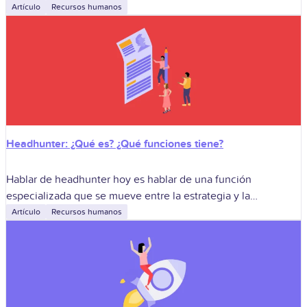
convertir la experiencia diaria en aprendizaje y en decisiones
Artículo
Recursos humanos
concretas para mejorar el
Headhunter: ¿Qué es? ¿Qué funciones tiene?
Hablar de headhunter hoy es hablar de una función
especializada que se mueve entre la estrategia y la
ejecución. No reemplaza al área de selección ni compite con
Artículo
Recursos humanos
RRHH: la