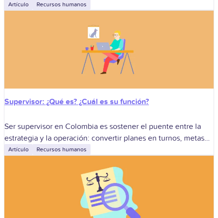
causas justificadas, como una incapacidad o licencia, o
Artículo
Recursos humanos
injustificadas,
Supervisor: ¿Qué es? ¿Cuál es su función?
Ser supervisor en Colombia es sostener el puente entre la
estrategia y la operación: convertir planes en turnos, metas
en rutinas y estándares en resultados medibles, sin perder de
Artículo
Recursos humanos
vista