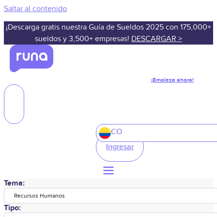
Saltar al contenido
¡Descarga gratis nuestra Guía de Sueldos 2025 con 175,000+
sueldos y 3,500+ empresas!
DESCARGAR >
¡Empieza ahora!
CO
Ingresar
Tema:
Recursos Humanos
Tipo: