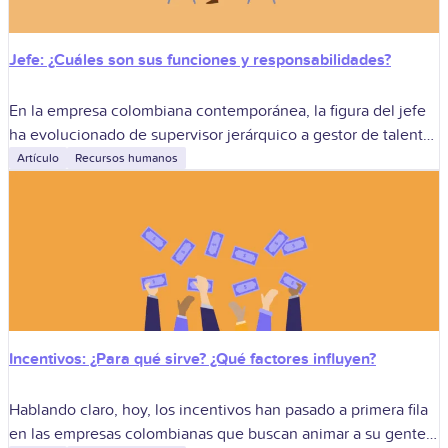
Jefe: ¿Cuáles son sus funciones y responsabilidades?
En la empresa colombiana contemporánea, la figura del jefe
ha evolucionado de supervisor jerárquico a gestor de talento,
experiencia y propósito. Con plantillas multigeneracionales,
Artículo
Recursos humanos
modelos de trabajo híbridos y metas
Incentivos: ¿Para qué sirve? ¿Qué factores influyen?
Hablando claro, hoy, los incentivos han pasado a primera fila
en las empresas colombianas que buscan animar a su gente,