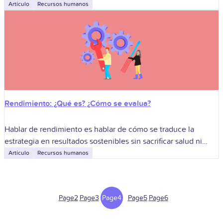
y orden, deja puertas abiertas para futuras colaboraciones.
Artículo
Recursos humanos
Rendimiento: ¿Qué es? ¿Cómo se evalua?
Hablar de rendimiento es hablar de cómo se traduce la
estrategia en resultados sostenibles sin sacrificar salud ni
cumplimiento. En Colombia, la conversación madura se
Artículo
Recursos humanos
centra en claridad de objetivos,
Page
2
Page
3
Page
4
Page
5
Page
6