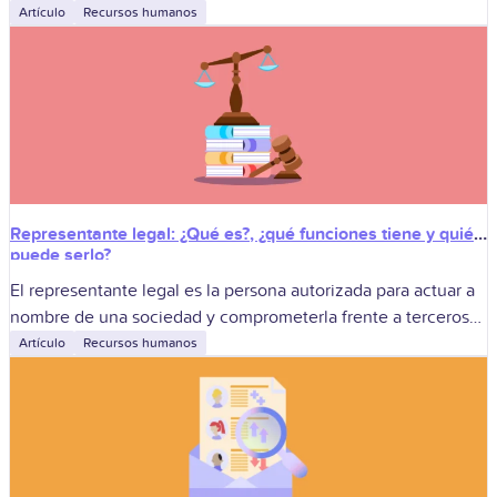
momento marca tanto a quienes se van como a quienes se
Artículo
Recursos humanos
Representante legal: ¿Qué es?, ¿qué funciones tiene y quién
puede serlo?
El representante legal es la persona autorizada para actuar a
nombre de una sociedad y comprometerla frente a terceros
dentro de las facultades que le asignan la ley y los
Artículo
Recursos humanos