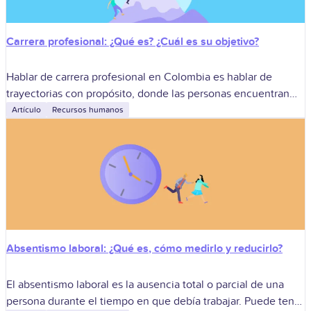
Carrera profesional: ¿Qué es? ¿Cuál es su objetivo?
Hablar de carrera profesional en Colombia es hablar de
trayectorias con propósito, donde las personas encuentran
retos progresivos, reconocimiento justo y aprendizaje
Artículo
Recursos humanos
continuo, y donde las empresas garantizan relevancia,
sucesión
Absentismo laboral: ¿Qué es, cómo medirlo y reducirlo?
El absentismo laboral es la ausencia total o parcial de una
persona durante el tiempo en que debía trabajar. Puede tener