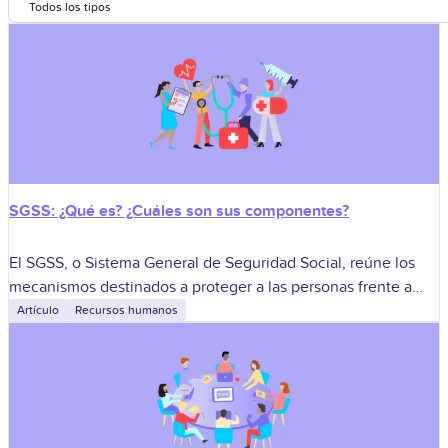
Todos los tipos
SGSS: ¿Qué es? ¿Cuáles son sus componentes?
El SGSS, o Sistema General de Seguridad Social, reúne los
mecanismos destinados a proteger a las personas frente a
situaciones relacionadas con la salud, la vejez, la invalidez, la
Artículo
Recursos humanos
muerte