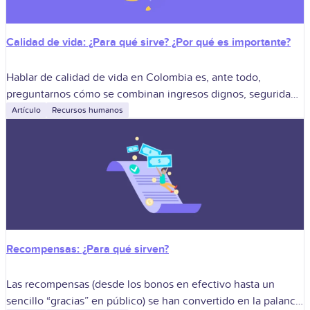
Calidad de vida: ¿Para qué sirve? ¿Por qué es importante?
Hablar de calidad de vida en Colombia es, ante todo,
preguntarnos cómo se combinan ingresos dignos, seguridad,
salud, educación, equilibrio personal y oportunidades de
Artículo
Recursos humanos
crecer. Cuando llevamos la discusión a
Recompensas: ¿Para qué sirven?
Las recompensas (desde los bonos en efectivo hasta un
sencillo “gracias” en público) se han convertido en la palanca