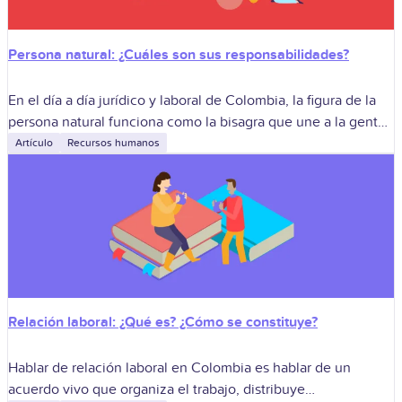
Persona natural: ¿Cuáles son sus responsabilidades?
En el día a día jurídico y laboral de Colombia, la figura de la
persona natural funciona como la bisagra que une a la gente,
las empresas y el Estado.
Artículo
Recursos humanos
Relación laboral: ¿Qué es? ¿Cómo se constituye?
Hablar de relación laboral en Colombia es hablar de un
acuerdo vivo que organiza el trabajo, distribuye