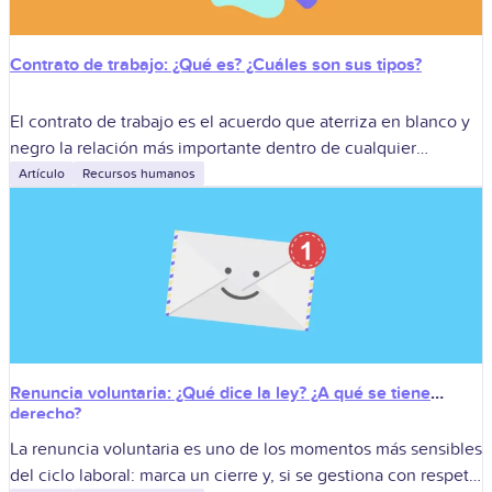
Contrato de trabajo: ¿Qué es? ¿Cuáles son sus tipos?
El contrato de trabajo es el acuerdo que aterriza en blanco y
negro la relación más importante dentro de cualquier
organización: aquella en la que una persona aporta su
Artículo
Recursos humanos
tiempo,
Renuncia voluntaria: ¿Qué dice la ley? ¿A qué se tiene
derecho?
La renuncia voluntaria es uno de los momentos más sensibles
del ciclo laboral: marca un cierre y, si se gestiona con respeto