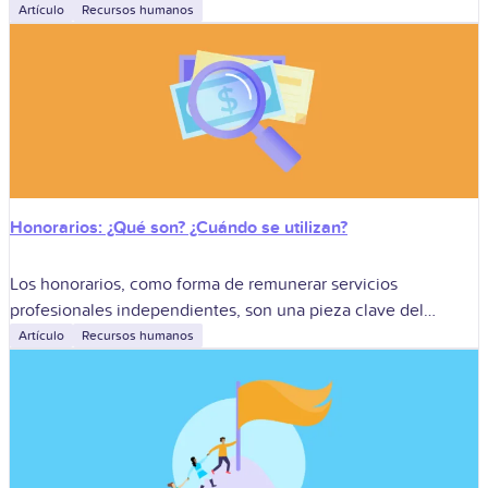
disparar la productividad y retener a quienes marcan la
Artículo
Recursos humanos
diferencia.
Honorarios: ¿Qué son? ¿Cuándo se utilizan?
Los honorarios, como forma de remunerar servicios
profesionales independientes, son una pieza clave del
engranaje empresarial colombiano. Si bien permiten a las
Artículo
Recursos humanos
compañías acceder a talento altamente especializado y
mantener