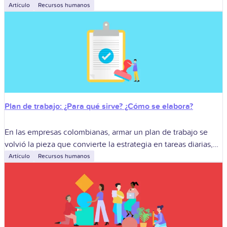
favorita de las empresas colombianas que quieren disparar la
Artículo
Recursos humanos
productividad, reforzar
Plan de trabajo: ¿Para qué sirve? ¿Cómo se elabora?
En las empresas colombianas, armar un plan de trabajo se
volvió la pieza que convierte la estrategia en tareas diarias,
conecta a equipos dispersos y deja claros los resultados que
Artículo
Recursos humanos