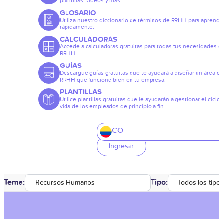
plantillas, vídeos y más.
GLOSARIO
Utiliza nuestro diccionario de términos de RRHH para apren
rápidamente.
CALCULADORAS
Accede a calculadoras gratuitas para todas tus necesidades
RRHH.
GUÍAS
Descargue guías gratuitas que te ayudará a diseñar un área 
RRHH que funcione bien en tu empresa.
PLANTILLAS
Utilice plantillas gratuitas que le ayudarán a gestionar el cicl
vida de los empleados de principio a fin.
CO
Ingresar
Tema:
Tipo:
Recursos Humanos
Todos los tip