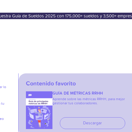
nuestra Guía de Sueldos 2025 con 175,000+ sueldos y 3,500+ empre
Contenido favorito
r lo
GUÍA DE MÉTRICAS RRHH
Aprende sobre las métricas RRHH, para mejor
gestionar tus colaboradores.
 tu
reo
Descargar