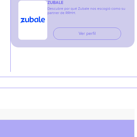
ZUBALE
Descubre por qué Zubale nos escogió como su
partner de RRHH.
Ver perfil