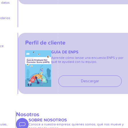
s datos
ndarios
Perfil de cliente
ice
GUÍA DE ENPS
Aprende cómo lanzar una encuesta ENPS y por
qué te ayudará con tu equipo.
Descargar
Nosotros
SOBRE NOSOTROS
guías,
Conoce a nuestra empresa: quienes somos, qué nos mueve y