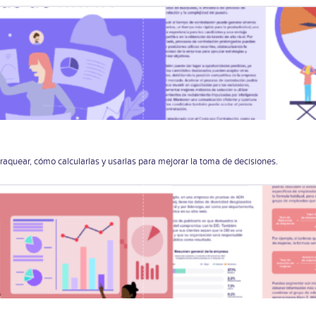
raquear, cómo calcularlas y usarlas para mejorar la toma de decisiones.