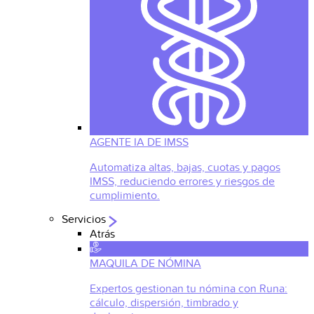
AGENTE IA DE IMSS
Automatiza altas, bajas, cuotas y pagos
IMSS, reduciendo errores y riesgos de
cumplimiento.
Servicios
Atrás
MAQUILA DE NÓMINA
Expertos gestionan tu nómina con Runa:
cálculo, dispersión, timbrado y