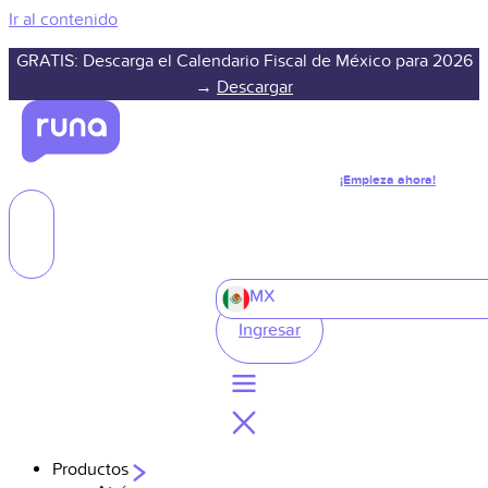
Ir al contenido
GRATIS: Descarga el Calendario Fiscal de México para 2026
→
Descargar
¡Empieza ahora!
MX
Ingresar
Productos