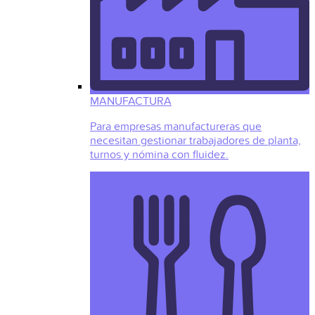
MANUFACTURA
Para empresas manufactureras que
necesitan gestionar trabajadores de planta,
turnos y nómina con fluidez.