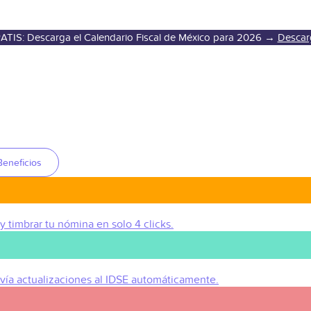
ATIS: Descarga el Calendario Fiscal de México para 2026 →
Descar
Beneficios
 y timbrar tu nómina en solo 4 clicks.
Envía actualizaciones al IDSE automáticamente.