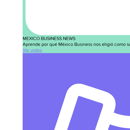
MEXICO BUSINESS NEWS
Aprende por qué México Business nos eligió como s
Ver video