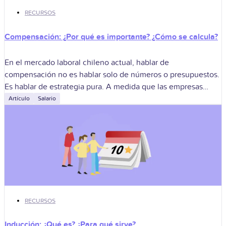
RECURSOS
Compensación: ¿Por qué es importante? ¿Cómo se calcula?
En el mercado laboral chileno actual, hablar de
compensación no es hablar solo de números o presupuestos.
Es hablar de estrategia pura. A medida que las empresas
compiten por talento
Artículo
Salario
RECURSOS
Inducción: ¿Qué es? ¿Para qué sirve?