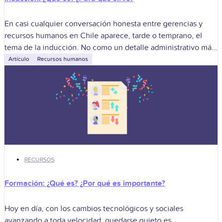
En casi cualquier conversación honesta entre gerencias y
recursos humanos en Chile aparece, tarde o temprano, el
tema de la inducción. No como un detalle administrativo más,
sino como el
Artículo
Recursos humanos
RECURSOS
Formación: ¿Qué es? ¿Por qué es importante?
Hoy en día, con los cambios tecnológicos y sociales
avanzando a toda velocidad, quedarse quieto es,