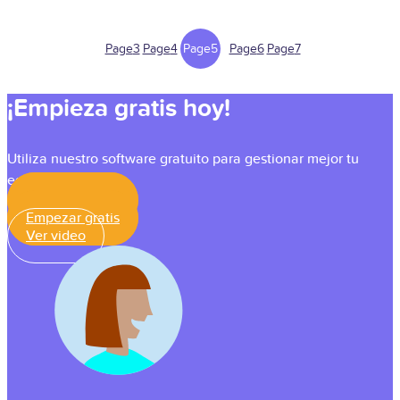
Page
3
Page
4
Page
5
Page
6
Page
7
¡Empieza gratis hoy!
Utiliza nuestro software gratuito para gestionar mejor tu
equipo
Empezar gratis
Empezar gratis
Ver video