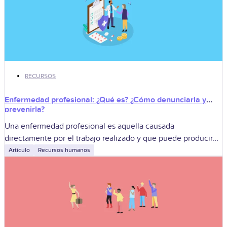
RECURSOS
Enfermedad profesional: ¿Qué es? ¿Cómo denunciarla y
prevenirla?
Una enfermedad profesional es aquella causada
directamente por el trabajo realizado y que puede producir
incapacidad o muerte. Para la empresa, gestionarla
Artículo
Recursos humanos
correctamente implica denunciar la sospecha, derivar al
trabajador,