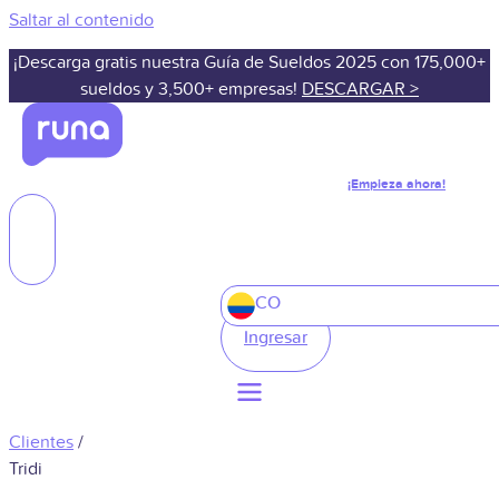
Saltar al contenido
¡Descarga gratis nuestra Guía de Sueldos 2025 con 175,000+
sueldos y 3,500+ empresas!
DESCARGAR >
¡Empieza ahora!
CO
Ingresar
Clientes
/
Tridi