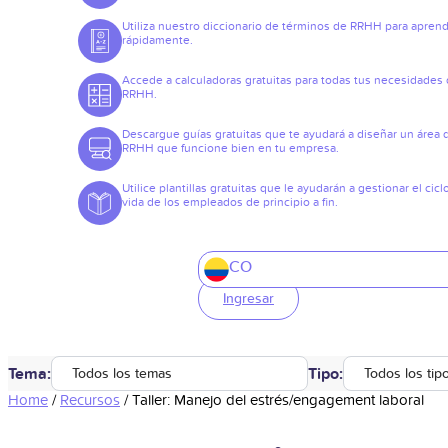
Utiliza nuestro diccionario de términos de RRHH para apren
rápidamente.
Accede a calculadoras gratuitas para todas tus necesidades
RRHH.
Descargue guías gratuitas que te ayudará a diseñar un área 
RRHH que funcione bien en tu empresa.
Utilice plantillas gratuitas que le ayudarán a gestionar el cicl
vida de los empleados de principio a fin.
CO
Ingresar
Tema:
Tipo:
Todos los temas
Todos los tip
Home
/
Recursos
/
Taller: Manejo del estrés/engagement laboral