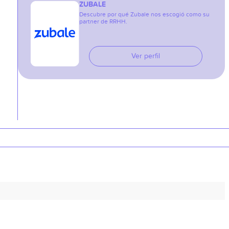
ZUBALE
Descubre por qué Zubale nos escogió como su
partner de RRHH.
Ver perfil