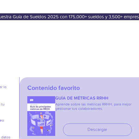
nuestra Guía de Sueldos 2025 con 175,000+ sueldos y 3,500+ empre
Contenido favorito
r lo
GUÍA DE MÉTRICAS RRHH
 tu
Aprende sobre las métricas RRHH, para mejor
gestionar tus colaboradores.
reo
Descargar
s datos