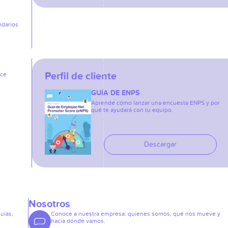
ndarios
Perfil de cliente
ice
GUÍA DE ENPS
Aprende cómo lanzar una encuesta ENPS y por
qué te ayudará con tu equipo.
Descargar
Nosotros
guías,
Conoce a nuestra empresa: quienes somos, qué nos mueve y
hacia dónde vamos.