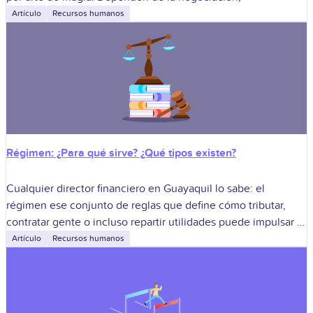
Artículo
Recursos humanos
Régimen: ¿Para qué sirve? ¿Qué tipos existen?
Cualquier director financiero en Guayaquil lo sabe: el
régimen ese conjunto de reglas que define cómo tributar,
contratar gente o incluso repartir utilidades puede impulsar el
negocio o, si se
Artículo
Recursos humanos