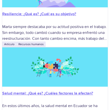
Resiliencia: ¿Qué es? ¿Cuál es su objetivo?
Marta siempre destacaba por su actitud positiva en el trabajo.
Sin embargo, todo cambió cuando su empresa enfrentó una
reestructuración. Con tanto cambio encima, más trabajo del
habitual y roces
Artículo
Recursos humanos
Salud mental: ¿Qué es? ¿Cuáles factores la afectan?
En estos últimos años, la salud mental en Ecuador se ha