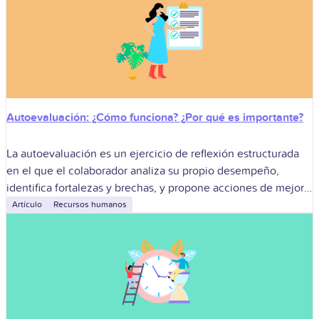
Autoevaluación: ¿Cómo funciona? ¿Por qué es importante?
La autoevaluación es un ejercicio de reflexión estructurada
en el que el colaborador analiza su propio desempeño,
identifica fortalezas y brechas, y propone acciones de mejora.
Para las empresas, integrar
Artículo
Recursos humanos