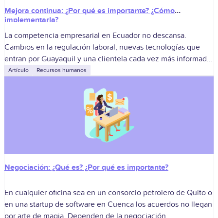
Mejora continua: ¿Por qué es importante? ¿Cómo
implementarla?
La competencia empresarial en Ecuador no descansa.
Cambios en la regulación laboral, nuevas tecnologías que
entran por Guayaquil y una clientela cada vez más informada
obligan a las organizaciones a
Artículo
Recursos humanos
Negociación: ¿Qué es? ¿Por qué es importante?
En cualquier oficina sea en un consorcio petrolero de Quito o
en una startup de software en Cuenca los acuerdos no llegan
por arte de magia. Dependen de la negociación,