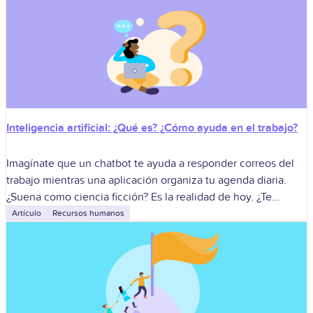
Inteligencia artificial: ¿Qué es? ¿Cómo ayuda en el trabajo?
Imagínate que un chatbot te ayuda a responder correos del
trabajo mientras una aplicación organiza tu agenda diaria.
¿Suena como ciencia ficción? Es la realidad de hoy. ¿Te
acuerdas cuando
Artículo
Recursos humanos