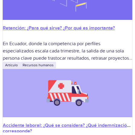
Retención: ¿Para qué sirve? ¿Por qué es importante?
En Ecuador, donde la competencia por perfiles
especializados escala cada trimestre, la salida de una sola
persona clave puede trastocar resultados, retrasar proyectos
y, de paso, desnudar fisuras en la
Artículo
Recursos humanos
Accidente laboral: ¿Qué se considera? ¿Qué indemnización
corresponde?