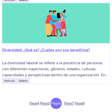
artistas
Artículo
Salario
Diversidad: ¿Qué es? ¿Cuáles son sus beneficios?
La diversidad laboral se refiere a la presencia de personas
con diferentes trayectorias, géneros, edades, culturas,
capacidades y perspectivas dentro de una organización. En
Ecuador, donde la Constitución reconoce al
Artículo
Salario
Page
4
Page
5
Page
6
Page
7
Page
8