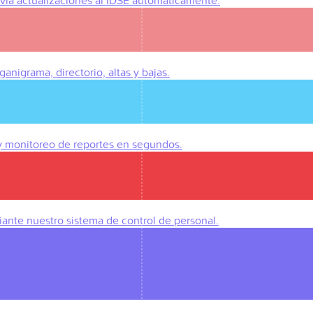
Envía actualizaciones al IDSE automáticamente.
anigrama, directorio, altas y bajas.
 y monitoreo de reportes en segundos.
iante nuestro sistema de control de personal.