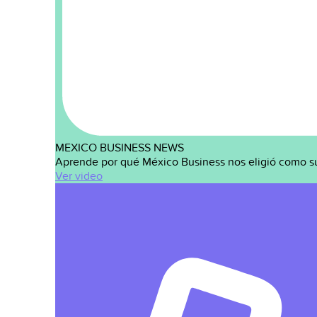
MEXICO BUSINESS NEWS
Aprende por qué México Business nos eligió como s
Ver video