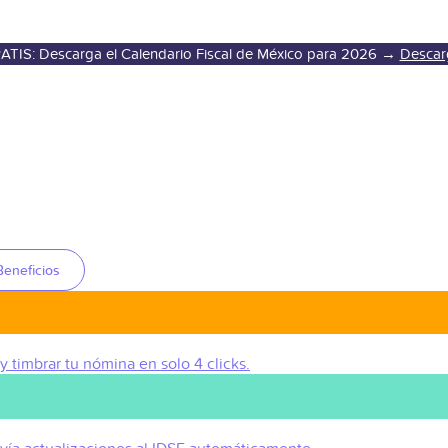
ATIS: Descarga el Calendario Fiscal de México para 2026 →
Descar
Beneficios
 y timbrar tu nómina en solo 4 clicks.