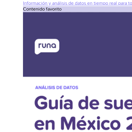
Información y análisis de datos en tiempo real para t
Contenido favorito