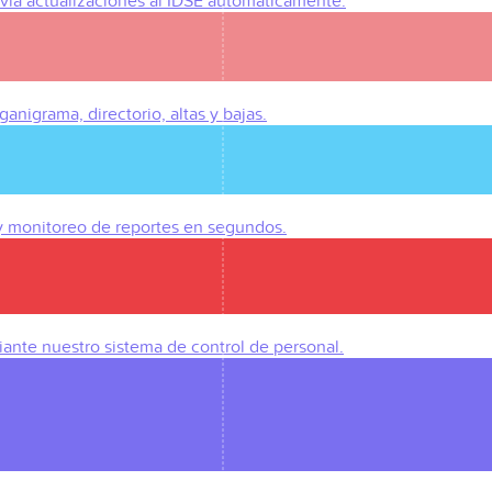
Envía actualizaciones al IDSE automáticamente.
anigrama, directorio, altas y bajas.
 y monitoreo de reportes en segundos.
iante nuestro sistema de control de personal.