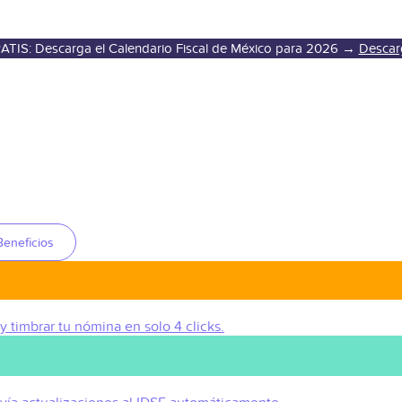
ATIS: Descarga el Calendario Fiscal de México para 2026 →
Descar
Beneficios
 y timbrar tu nómina en solo 4 clicks.