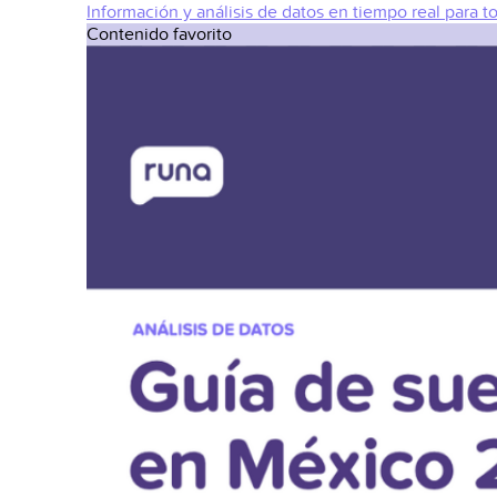
Información y análisis de datos en tiempo real para t
Contenido favorito