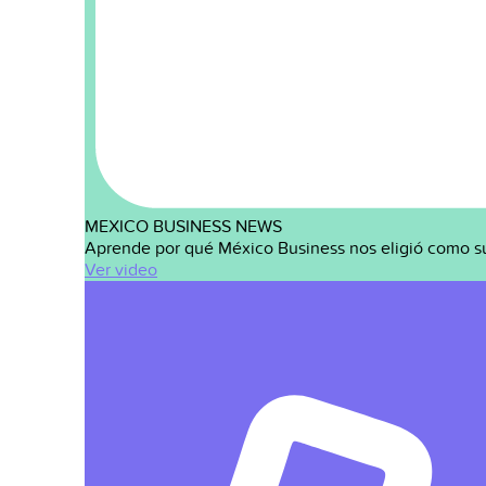
MEXICO BUSINESS NEWS
Aprende por qué México Business nos eligió como s
Ver video