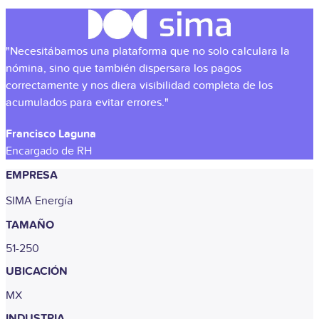
"Necesitábamos una plataforma que no solo calculara la
nómina, sino que también dispersara los pagos
correctamente y nos diera visibilidad completa de los
acumulados para evitar errores."
Francisco Laguna
Encargado de RH
EMPRESA
SIMA Energía
TAMAÑO
51-250
UBICACIÓN
MX
INDUSTRIA