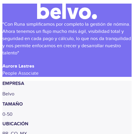
"Con Runa simplificamos por completo la gestión de nómina.
Ahora tenemos un flujo mucho más ágil, visibilidad total y
seguridad en cada pago y cálculo, lo que nos da tranquilidad
y nos permite enfocarnos en crecer y desarrollar nuestro
talento"
Aurora Lastres
People Associate
EMPRESA
Belvo
TAMAÑO
0-50
UBICACIÓN
BR, CO, MX